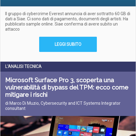
Il gruppo di cybercrime Everest annuncia di aver sottratto 60 GB di
dati a Siae. Ci sono dati di pagamento, documenti degli artisti. Ha
pubblicato sample online. Siae conferma di avere subito un
attacco
LEGGI SUBITO
L'ANALISI TECNICA
Microsoft Surface Pro 3, scoperta una
vulnerabilità di bypass del TPM: ecco come
mitigare i rischi
di Marco Di Muzio, Cybersecurity and ICT Systems Integrator
consultant