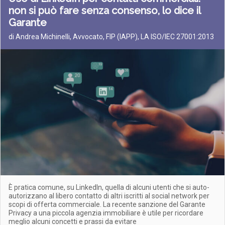
non si può fare senza consenso, lo dice il
Garante
di Andrea Michinelli, Avvocato, FIP (IAPP), LA ISO/IEC 27001:2013
È pratica comune, su LinkedIn, quella di alcuni utenti che si auto-
autorizzano al libero contatto di altri iscritti al social network per
scopi di offerta commerciale. La recente sanzione del Garante
Privacy a una piccola agenzia immobiliare è utile per ricordare
meglio alcuni concetti e prassi da evitare