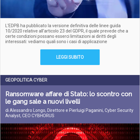
L'EDPB ha pubblicato la versione definitiva delle linee guida
10/2020 relative all'articolo 23 del GDPR, il quale prevede che a
certe condizioni possano esserci limitazioni ai diritti degli
interessati: vediamo quali sono i casi di applicazione
LEGGI SUBITO
GEOPOLITICA CYBER
Ransomware affare di Stato: lo scontro con
le gang sale a nuovi livelli
di Alessandro Longo, Direttore e Pierluigi Paganini, Cyber Security
Analyst, CEO CYBHORUS