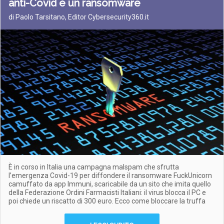
anti-Covid è un ransomware
di Paolo Tarsitano, Editor Cybersecurity360.it
È in corso in Italia una campagna malspam che sfrutta
l’emergenza Covid-19 per diffondere il ransomware FuckUnicorn
camuffato da app Immuni, scaricabile da un sito che imita quello
della Federazione Ordini Farmacisti Italiani: il virus blocca il PC e
poi chiede un riscatto di 300 euro. Ecco come bloccare la truffa