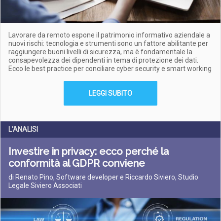
Lavorare da remoto espone il patrimonio informativo aziendale a
nuovi rischi: tecnologia e strumenti sono un fattore abilitante per
raggiungere buoni livelli di sicurezza, ma è fondamentale la
consapevolezza dei dipendenti in tema di protezione dei dati.
Ecco le best practice per conciliare cyber security e smart working
LEGGI SUBITO
L'ANALISI
Investire in privacy: ecco perché la
conformità al GDPR conviene
di Renato Pino, Software developer e Riccardo Siviero, Studio
Legale Siviero Associati