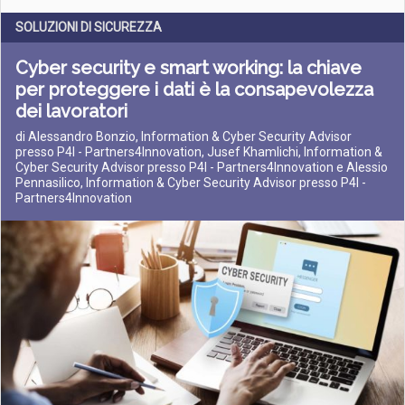
SOLUZIONI DI SICUREZZA
Cyber security e smart working: la chiave
per proteggere i dati è la consapevolezza
dei lavoratori
di Alessandro Bonzio, Information & Cyber Security Advisor
presso P4I - Partners4Innovation, Jusef Khamlichi, Information &
Cyber Security Advisor presso P4I - Partners4Innovation e Alessio
Pennasilico, Information & Cyber Security Advisor presso P4I -
Partners4Innovation