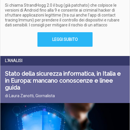
Si chiama StrandHogg 2.0 il bug (già patchato) che colpisce le
versioni di Android fino alla 9 e consente ai criminal hacker di
sfruttare applicazioni legittime (tra cui anche l’app di contact
tracing Immuni) per prendere il controllo dei dispositivi e rubare
dati sensibili. I consigli per mitigare il rischio di un attacco
LEGGI SUBITO
L'ANALISI
Stato della sicurezza informatica, in Italia e
in Europa: mancano conoscenze e linee
guida
di Laura Zanotti, Giornalista