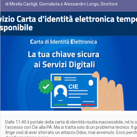
di Mirella Castigli, Giornalista e Alessandro Longo, Direttore
Dalle 11.40 il portale della carta di identità risulta inaccessibile, né lo 
l'accesso con Cie alla PA. Ma si tratta solo di un problema tecnico. 
finge così di aver sferrato un attacco Ddos, mai avvenuto. Ecco perché