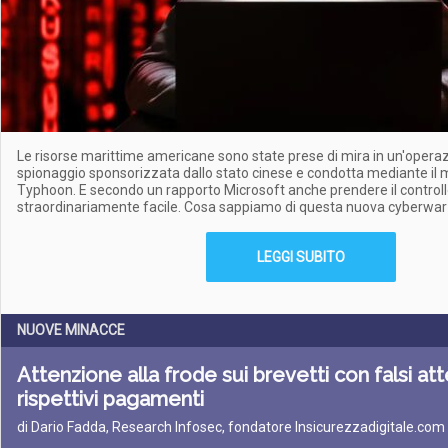
Le risorse marittime americane sono state prese di mira in un'operaz
spionaggio sponsorizzata dallo stato cinese e condotta mediante il 
Typhoon. E secondo un rapporto Microsoft anche prendere il controll
straordinariamente facile. Cosa sappiamo di questa nuova cyberwar
LEGGI SUBITO
NUOVE MINACCE
Attenzione alla frode sui brevetti con falsi att
rispettivi pagamenti
di Dario Fadda, Research Infosec, fondatore Insicurezzadigitale.com