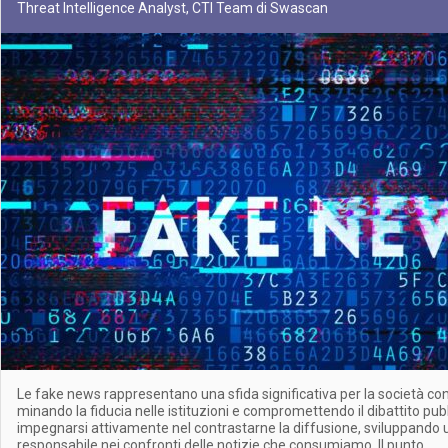
Threat Intelligence Analyst, CTI Team di Swascan
Le fake news rappresentano una sfida significativa per la società 
minando la fiducia nelle istituzioni e compromettendo il dibattito pu
impegnarsi attivamente nel contrastarne la diffusione, sviluppando u
responsabile nei confronti delle notizie che consumiamo. Il punto