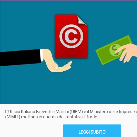
L'Ufficio Italiano Brevetti e Marchi (UIBM) e il Ministero delle Imprese 
(MIMIT) mettono in guardia dai tentativi di frode
LEGGI SUBITO