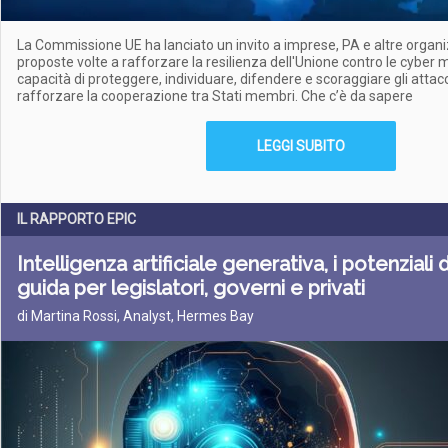
La Commissione UE ha lanciato un invito a imprese, PA e altre organ
proposte volte a rafforzare la resilienza dell'Unione contro le cyber 
capacità di proteggere, individuare, difendere e scoraggiare gli attac
rafforzare la cooperazione tra Stati membri. Che c’è da sapere
LEGGI SUBITO
IL RAPPORTO EPIC
Intelligenza artificiale generativa, i potenziali 
guida per legislatori, governi e privati
di Martina Rossi, Analyst, Hermes Bay