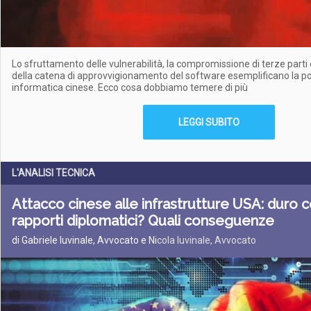
Lo sfruttamento delle vulnerabilità, la compromissione di terze part
della catena di approvvigionamento del software esemplificano la po
informatica cinese. Ecco cosa dobbiamo temere di più
LEGGI SUBITO
L'ANALISI TECNICA
Attacco cinese alle infrastrutture USA: duro c
rapporti diplomatici? Quali conseguenze
di Gabriele Iuvinale, Avvocato e Ni
cola Iuvinale, Avvocato