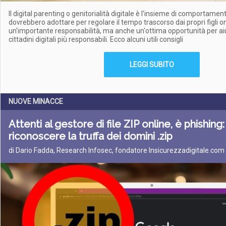
Il digital parenting o genitorialità digitale è l’insieme di comportamenti
dovrebbero adottare per regolare il tempo trascorso dai propri figli on
un'importante responsabilità, ma anche un'ottima opportunità per aiu
cittadini digitali più responsabili. Ecco alcuni utili consigli
LEGGI SUBITO
NUOVE MINACCE
Attenti al gestore di file ZIP online, è phishi
riconoscere la truffa dei domini .zip
di Dario Fadda, Research Infosec, fondatore Insicurezzadigitale.com