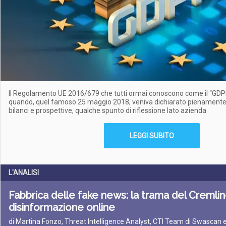
Il Regolamento UE 2016/679 che tutti ormai conoscono come il “GDP
quando, quel famoso 25 maggio 2018, veniva dichiarato pienamente 
bilanci e prospettive, qualche spunto di riflessione lato azienda
LEGGI SUBITO
L'ANALISI
Fabbrica delle fake news: la trama del Cremlin
disinformazione online
di Martina Fonzo, Threat Intelligence Analyst, CTI Team di Swascan e