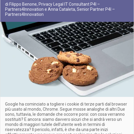
di Filippo Benone, Privacy Legal IT Consultant P4I –
Partners4Innovation e Anna Cataleta, Senior Partner P4I –
Partners4Innovation
Google ha cominciato a togliere i cookie di terze parti dal browser
più usato al mondo, Chrome. Segue mosse analoghe di altri Due
sono, tuttavia, le domande che occorre porsi: con cosa verranno
sostituiti? E ancora: siamo davvero sicuri che si andrà verso un
mondo di maggiori tutele dell’utente web in termini di
riservatezza? Il pericolo, infatti, è che da una parte inizi