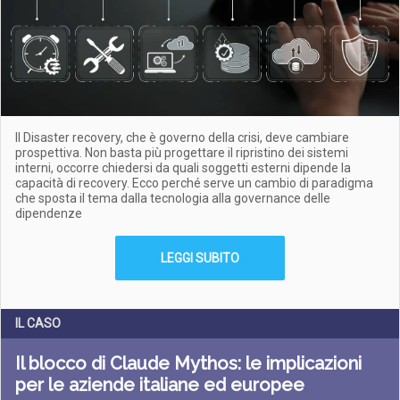
Il Disaster recovery, che è governo della crisi, deve cambiare
prospettiva. Non basta più progettare il ripristino dei sistemi
interni, occorre chiedersi da quali soggetti esterni dipende la
capacità di recovery. Ecco perché serve un cambio di paradigma
che sposta il tema dalla tecnologia alla governance delle
dipendenze
LEGGI SUBITO
IL CASO
Il blocco di Claude Mythos: le implicazioni
per le aziende italiane ed europee