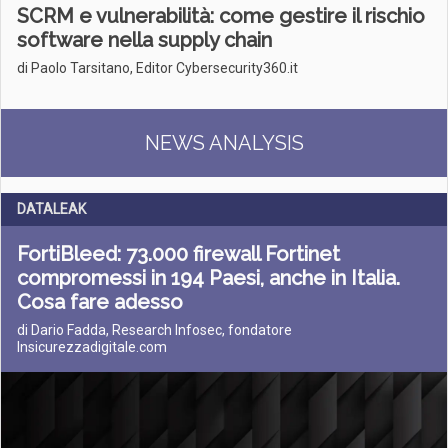
SCRM e vulnerabilità: come gestire il rischio
software nella supply chain
di Paolo Tarsitano, Editor Cybersecurity360.it
NEWS ANALYSIS
DATALEAK
FortiBleed: 73.000 firewall Fortinet
compromessi in 194 Paesi, anche in Italia.
Cosa fare adesso
di Dario Fadda, Research Infosec, fondatore
Insicurezzadigitale.com