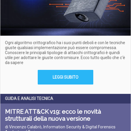
Ogni algoritmo crittografico ha i suoi punti deboli e con le tecniche
giuste qualsiasi implementazione può essere compromessa.
Conoscere le principali tipologie di attacchi crittografici è quindi
utile per adottare le giuste contromisure. Ecco tutto quello che c’è
da sapere
LEGGI SUBITO
GUIDA E ANALISI TECNICA
MITRE ATT&CK v19: ecco le novità
strutturali della nuova versione
di Vincenzo Calabrò, Information Security & Digital Forensics