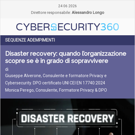
24 06 2026
Direttore responsabile:
Alessandro Longo
SEQUENZE ADEMPIMENTI
Disaster recovery: quando l’organizzazione
scopre se è in grado di sopravvivere
di
Giuseppe Alverone, Consulente e formatore Privacy e
Cybersecurity. DPO certificato UNI CEI EN 17740:2024
Monica Perego, Consulente, Formatore Privacy & DPO