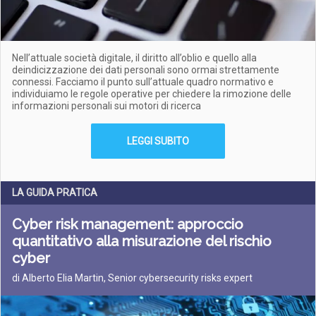
Nell’attuale società digitale, il diritto all’oblio e quello alla
deindicizzazione dei dati personali sono ormai strettamente
connessi. Facciamo il punto sull’attuale quadro normativo e
individuiamo le regole operative per chiedere la rimozione delle
informazioni personali sui motori di ricerca
LEGGI SUBITO
LA GUIDA PRATICA
Cyber risk management: approccio
quantitativo alla misurazione del rischio
cyber
di Alberto Elia Martin, Senior cybersecurity risks expert