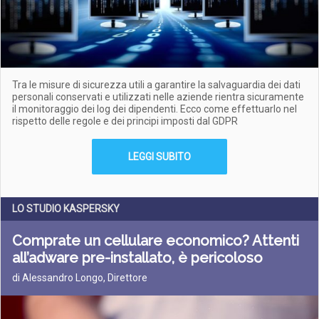
Tra le misure di sicurezza utili a garantire la salvaguardia dei dati
personali conservati e utilizzati nelle aziende rientra sicuramente
il monitoraggio dei log dei dipendenti. Ecco come effettuarlo nel
rispetto delle regole e dei principi imposti dal GDPR
LEGGI SUBITO
LO STUDIO KASPERSKY
Comprate un cellulare economico? Attenti
all’adware pre-installato, è pericoloso
di Alessandro Longo, Direttore