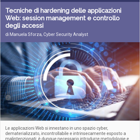
Tecniche di hardening delle applicazioni
Web: session management e controllo
degli accessi
di Manuela Sforza, Cyber Security Analyst
Le applicazioni Web si innestano in uno spazio cyber,
dematerializzato, incontrollabile e intrinsecamente esposto a
malintenzionati: è dunque necessario introdurre metodologie e