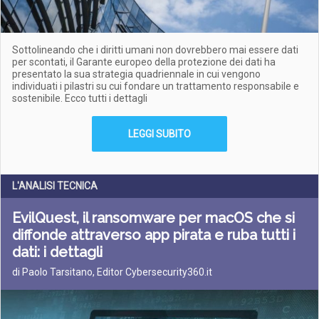
Sottolineando che i diritti umani non dovrebbero mai essere dati
per scontati, il Garante europeo della protezione dei dati ha
presentato la sua strategia quadriennale in cui vengono
individuati i pilastri su cui fondare un trattamento responsabile e
sostenibile. Ecco tutti i dettagli
LEGGI SUBITO
L'ANALISI TECNICA
EvilQuest, il ransomware per macOS che si
diffonde attraverso app pirata e ruba tutti i
dati: i dettagli
di Paolo Tarsitano, Editor Cybersecurity360.it