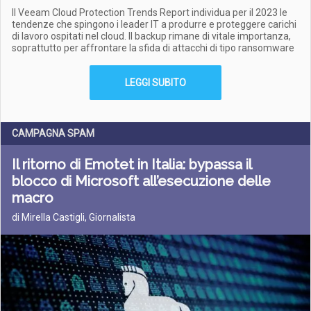
Il Veeam Cloud Protection Trends Report individua per il 2023 le
tendenze che spingono i leader IT a produrre e proteggere carichi
di lavoro ospitati nel cloud. Il backup rimane di vitale importanza,
soprattutto per affrontare la sfida di attacchi di tipo ransomware
LEGGI SUBITO
CAMPAGNA SPAM
Il ritorno di Emotet in Italia: bypassa il
blocco di Microsoft all’esecuzione delle
macro
di Mirella Castigli, Giornalista