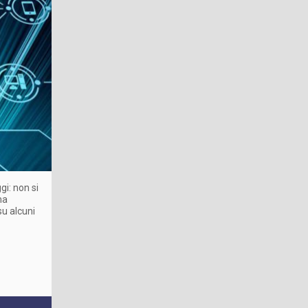
gi: non si
ma
su alcuni