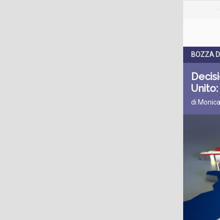
BOZZA D
Decisi
Unito: 
di Monica