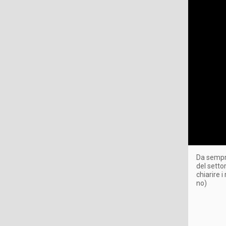
Da sempre
del setto
chiarire i
no)