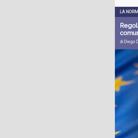
LA NORM
Regola
comun
di Diego 