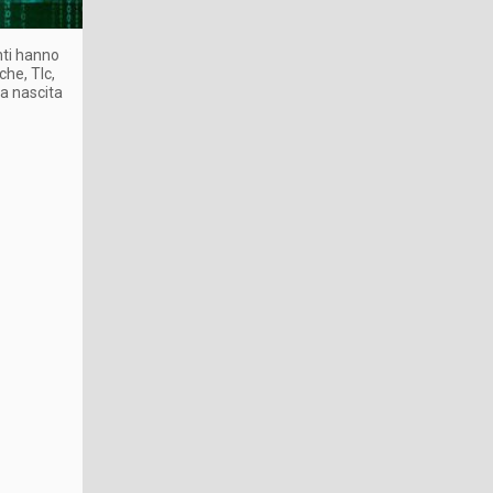
anti hanno
he, Tlc,
la nascita