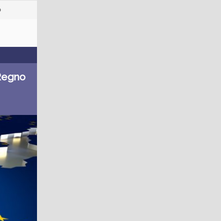
o
 Regno