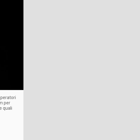
operatori
um per
e quali