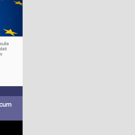
sulla
dati
to
mecum