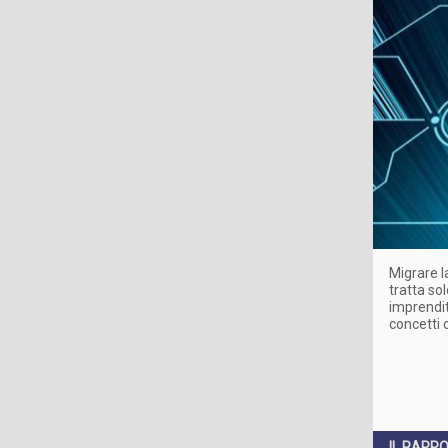
Migrare l
tratta so
imprendit
concetti 
IL RAPP