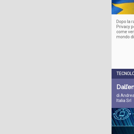
Dopo la r
Privacy p
come verr
mondo dig
TECNOLO
Dall’e
di Andrea
Italia Srl