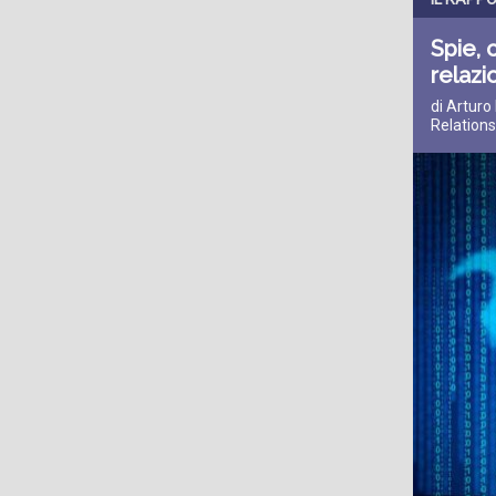
Spie, 
relazi
di Arturo
Relations