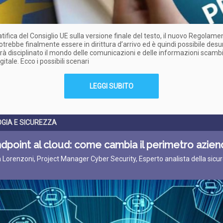
atifica del Consiglio UE sulla versione finale del testo, il nuovo Regolame
otrebbe finalmente essere in dirittura d’arrivo ed è quindi possibile de
à disciplinato il mondo delle comunicazioni e delle informazioni scambi
itale. Ecco i possibili scenari
LEGGI SUBITO
GIA E SICUREZZA
ndpoint al cloud: come cambia il perimetro azien
 Lorenzoni, Project Manager Cyber Security, Esperto analista della sicu