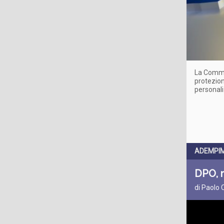
La Commis
protezion
personali
ADEMPIM
DPO, r
di Paolo 