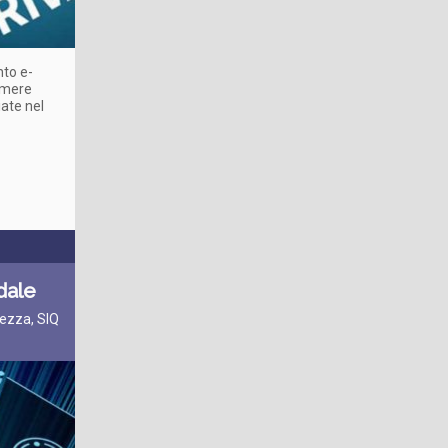
nto e-
sumere
ate nel
dale
rezza, SIQ