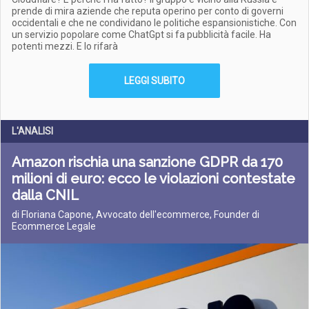
prende di mira aziende che reputa operino per conto di governi
occidentali e che ne condividano le politiche espansionistiche. Con
un servizio popolare come ChatGpt si fa pubblicità facile. Ha
potenti mezzi. E lo rifarà
LEGGI SUBITO
L'ANALISI
Amazon rischia una sanzione GDPR da 170
milioni di euro: ecco le violazioni contestate
dalla CNIL
di Floriana Capone, Avvocato dell'ecommerce, Founder di
Ecommerce Legale