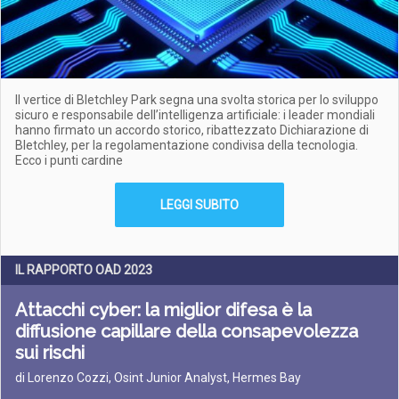
Il vertice di Bletchley Park segna una svolta storica per lo sviluppo
sicuro e responsabile dell’intelligenza artificiale: i leader mondiali
hanno firmato un accordo storico, ribattezzato Dichiarazione di
Bletchley, per la regolamentazione condivisa della tecnologia.
Ecco i punti cardine
LEGGI SUBITO
IL RAPPORTO OAD 2023
Attacchi cyber: la miglior difesa è la
diffusione capillare della consapevolezza
sui rischi
di Lorenzo Cozzi, Osint Junior Analyst, Hermes Bay