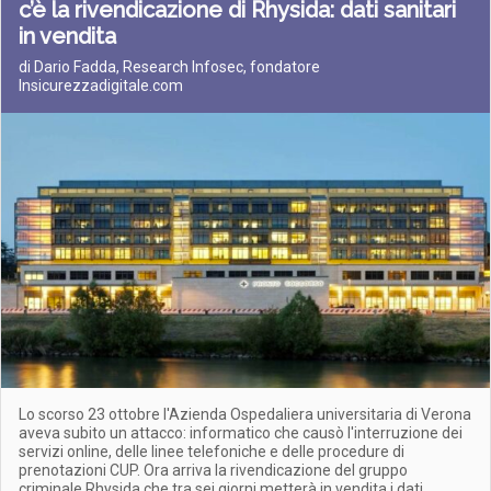
c’è la rivendicazione di Rhysida: dati sanitari
in vendita
di Dario Fadda, Research Infosec, fondatore
Insicurezzadigitale.com
Lo scorso 23 ottobre l'Azienda Ospedaliera universitaria di Verona
aveva subito un attacco: informatico che causò l'interruzione dei
servizi online, delle linee telefoniche e delle procedure di
prenotazioni CUP. Ora arriva la rivendicazione del gruppo
criminale Rhysida che tra sei giorni metterà in vendita i dati