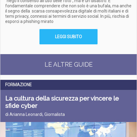
"nego il consenso all'uso delle foto", ma è un disastro. E'
fondamentale comprendere che non solo è una bufala, ma anche
il segno della scarsa consapevolezza digitale di molti italiani e di
temi privacy, connessi ai termini di servizio social. In più, rischia di
esporci a phishing mirato
LEGGI SUBITO
LE ALTRE GUIDE
FORMAZIONE
La cultura della sicurezza per vincere le
sfide cyber
di Arianna Leonardi, Giornalista