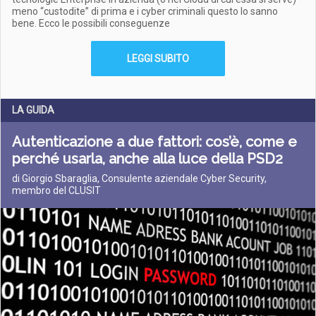
meno “custodite” di prima e i cyber criminali questo lo sanno
bene. Ecco le possibili conseguenze
LEGGI SUBITO
LA GUIDA
Autenticazione a due fattori: cos’è, come e
perché usarla, anche alla luce della PSD2
di Giorgio Sbaraglia, Consulente aziendale Cyber Security,
membro del CLUSIT