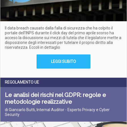
Il data breach causato dalla falla di sicurezza che ha colpito il
portale dell’INPS durante il click day del primo aprile scorso ha
acceso la discussione sui mezzi di tutela che il legislatore mette a
disposizione degli interessati per tutelare il proprio diritto alla
riservatezza. Eccoli in dettaglio
LEGGI SUBITO
REGOLAMENTO UE
Le analisi dei rischi nel GDPR: regole e
metodologie realizzative
di Giancarlo Butti, Internal Auditor - Esperto Privacy e Cyber
Security