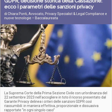
GDPR, decisione storica della Cassazione:
ecco i parametri delle sanzioni privacy
di Chiara Ponti, Avvocato, Privacy Specialist & Legal Compliance e
nuove tecnologie – Baccalaureata
La Suprema Corte della Prima Sezione Civile con un’ordinanza del
22 settembre 2023 nell’accogliere in toto il ricorso presentato dal
Garante Privacy delinea i criteri delle sanzioni GDPR così
riassumibili: in maniera effettiva, proporzionale e dissuasiva
rapportate “in ogni singolo caso”