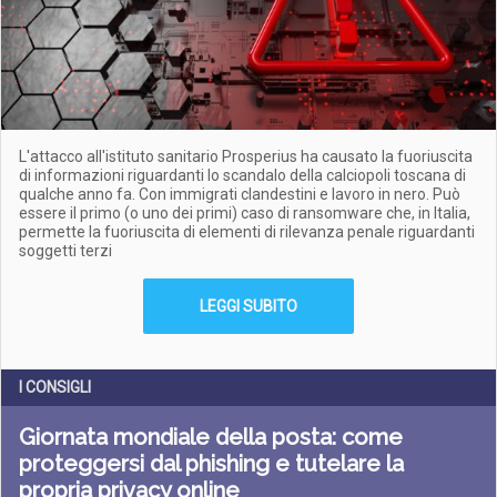
L'attacco all'istituto sanitario Prosperius ha causato la fuoriuscita
di informazioni riguardanti lo scandalo della calciopoli toscana di
qualche anno fa. Con immigrati clandestini e lavoro in nero. Può
essere il primo (o uno dei primi) caso di ransomware che, in Italia,
permette la fuoriuscita di elementi di rilevanza penale riguardanti
soggetti terzi
LEGGI SUBITO
I CONSIGLI
Giornata mondiale della posta: come
proteggersi dal phishing e tutelare la
propria privacy online