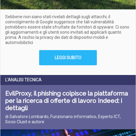
Sebbene non siano stati rivelati dettagli sugli attacchi, il
coinvolgimento di Google suggerisce che tali vulnerabilità
potrebbero essere state sfruttate da fornitori di spyware. Ci sono
gli aggiornamenti e gli utenti sono invitati ad applicarli quanto
prima. A rischio la privacy dei dati di dispositivi mobili e
automobilistici
LEGGI SUBITO
L'ANALISI TECNICA
EvilProxy, il phishing colpisce la piattaforma
per la ricerca di offerte di lavoro Indeed: i
dettagli
di Salvatore Lombardo, Funzionario informatico, Esperto ICT,
Socio Clusit e autore