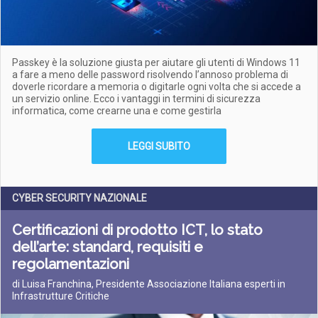
Passkey è la soluzione giusta per aiutare gli utenti di Windows 11
a fare a meno delle password risolvendo l’annoso problema di
doverle ricordare a memoria o digitarle ogni volta che si accede a
un servizio online. Ecco i vantaggi in termini di sicurezza
informatica, come crearne una e come gestirla
LEGGI SUBITO
CYBER SECURITY NAZIONALE
Certificazioni di prodotto ICT, lo stato
dell’arte: standard, requisiti e
regolamentazioni
di Luisa Franchina, Presidente Associazione Italiana esperti in
Infrastrutture Critiche