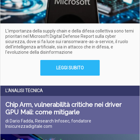
L'importanza della supply chain e della difesa collettiva sono temi
prioritari nel Microsoft Digital Defense Report sulla cyber
sicurezza, dove si fa luce sui ransomware-as-a-service, il ruolo
dell'intelligenza artificiale, sia in attacco che in difesa, e
l'evoluzione della disinformazione
LEGGI SUBITO
L'ANALISI TECNICA
Chip Arm, vulnerabilità critiche nei driver
GPU Mali: come mitigarle
di Dario Fadda, Research Infosec, fondatore
Insicurezzadigitale.com