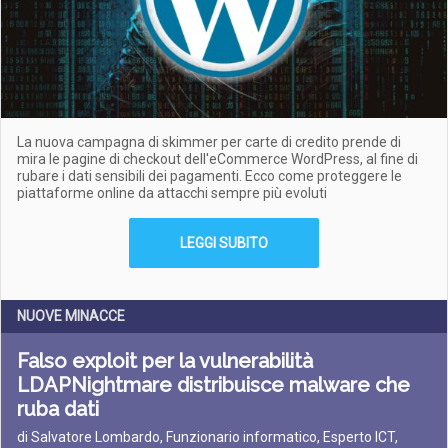
La nuova campagna di skimmer per carte di credito prende di
mira le pagine di checkout dell'eCommerce WordPress, al fine di
rubare i dati sensibili dei pagamenti. Ecco come proteggere le
piattaforme online da attacchi sempre più evoluti
LEGGI SUBITO
NUOVE MINACCE
Falso exploit per la vulnerabilità
LDAPNightmare distribuisce malware che
ruba dati
di Salvatore Lombardo, Funzionario informatico, Esperto ICT,