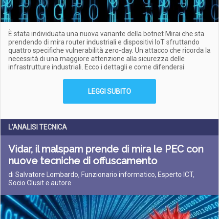
È stata individuata una nuova variante della botnet Mirai che sta
prendendo di mira router industriali e dispositivi IoT sfruttando
quattro specifiche vulnerabilità zero-day. Un attacco che ricorda la
necessità di una maggiore attenzione alla sicurezza delle
infrastrutture industriali. Ecco i dettagli e come difendersi
LEGGI SUBITO
L'ANALISI TECNICA
Vidar, il malspam prende di mira le PEC con
nuove tecniche di offuscamento
di Salvatore Lombardo, Funzionario informatico, Esperto ICT,
Socio Clusit e autore