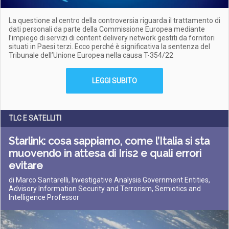
La questione al centro della controversia riguarda il trattamento di
dati personali da parte della Commissione Europea mediante
l’impiego di servizi di content delivery network gestiti da fornitori
situati in Paesi terzi. Ecco perché è significativa la sentenza del
Tribunale dell’Unione Europea nella causa T-354/22
LEGGI SUBITO
TLC E SATELLITI
Starlink: cosa sappiamo, come l’Italia si sta
muovendo in attesa di Iris2 e quali errori
evitare
di Marco Santarelli, Investigative Analysis Government Entities,
Advisory Information Security and Terrorism, Semiotics and
Intelligence Professor