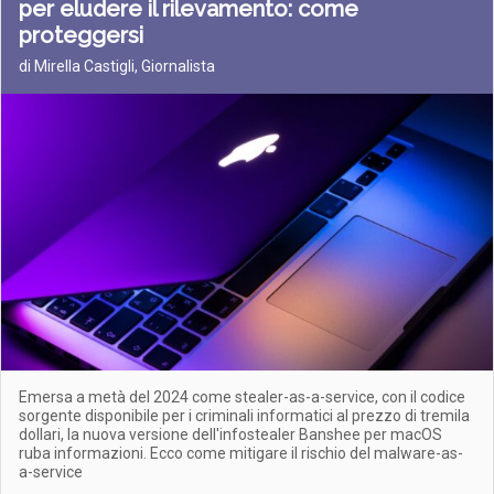
per eludere il rilevamento: come
proteggersi
di Mirella Castigli, Giornalista
Emersa a metà del 2024 come stealer-as-a-service, con il codice
sorgente disponibile per i criminali informatici al prezzo di tremila
dollari, la nuova versione dell'infostealer Banshee per macOS
ruba informazioni. Ecco come mitigare il rischio del malware-as-
a-service