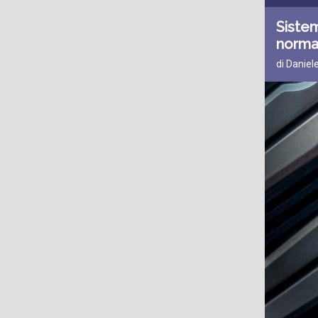
Sistem
norma
di Daniel