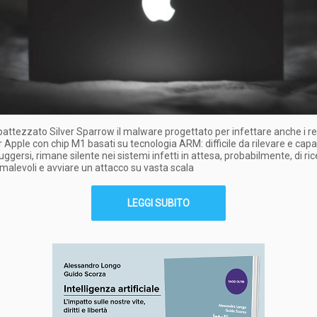
ibattezzato Silver Sparrow il malware progettato per infettare anche i r
Apple con chip M1 basati su tecnologia ARM: difficile da rilevare e capa
uggersi, rimane silente nei sistemi infetti in attesa, probabilmente, di ri
alevoli e avviare un attacco su vasta scala
LEGGI SUBITO