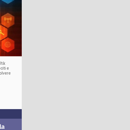
ltà:
citi e
solvere
la