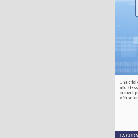
Una crisi
allo stes
coinvolger
affrontar
LA GUID