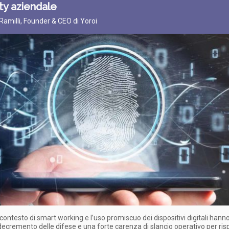
ty aziendale
Ramilli, Founder & CEO di Yoroi
 contesto di smart working e l’uso promiscuo dei dispositivi digitali han
decremento delle difese e una forte carenza di slancio operativo per ri