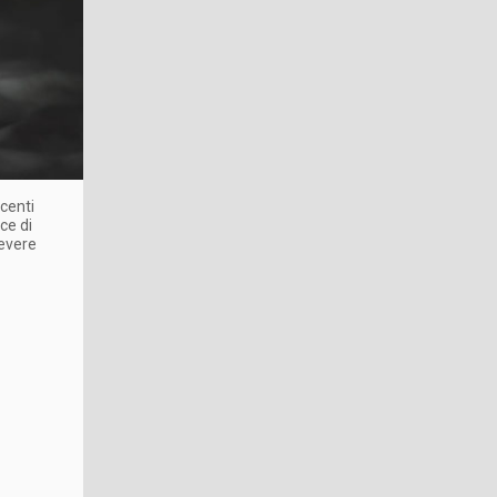
ecenti
ce di
cevere