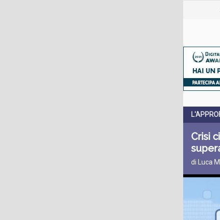
L'APPRO
Crisi 
supera
di Luca M