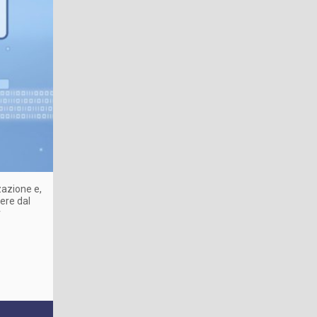
zazione e,
dere dal
r