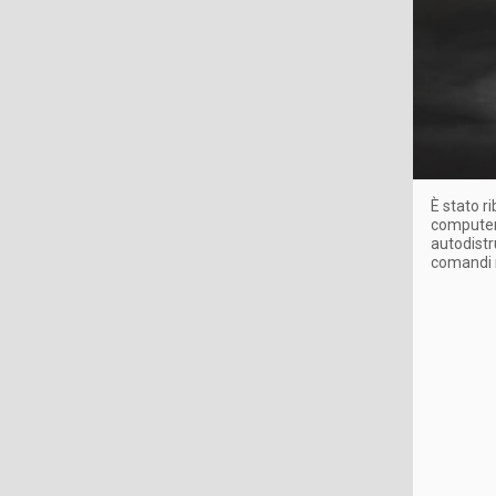
È stato r
computer 
autodistr
comandi m