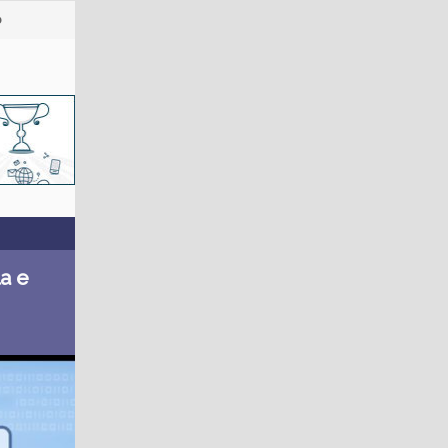
o
la e