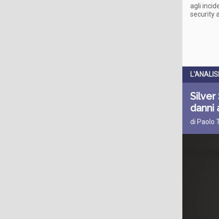
agli incid
security 
L'ANALIS
Silver
danni 
di Paolo 