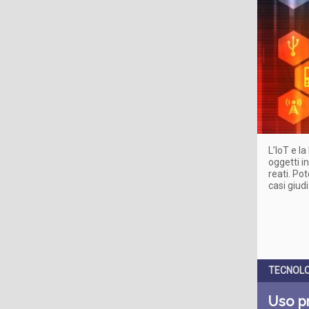
L’IoT e la
oggetti i
reati. Po
casi giudi
TECNOLO
Uso pr