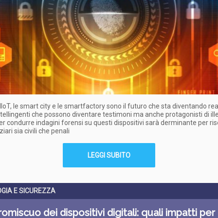
 IIoT, le smart city e le smartfactory sono il futuro che sta diventando rea
ntellingenti che possono diventare testimoni ma anche protagonisti di ille
ter condurre indagini forensi su questi dispositivi sarà derminante per ri
ziari sia civili che penali
LEGGI SUBITO
GIA E SICUREZZA
omiscuo dei dispositivi digitali: quali impatti per 