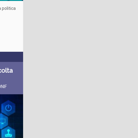
 politica
colta
ONIF