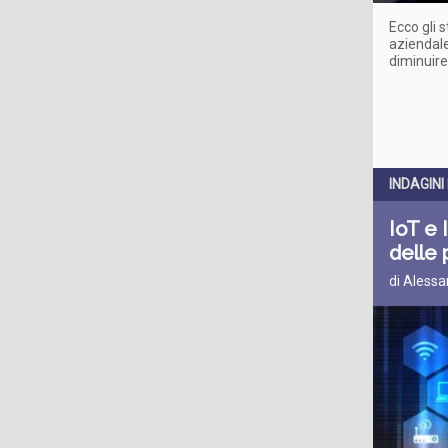
Ecco gli s
aziendale
diminuire 
INDAGINI 
IoT e 
delle 
di Alessa