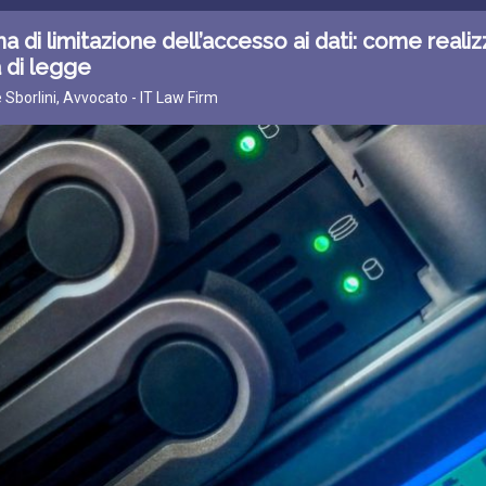
a di limitazione dell’accesso ai dati: come realiz
 di legge
e Sborlini, Avvocato - IT Law Firm