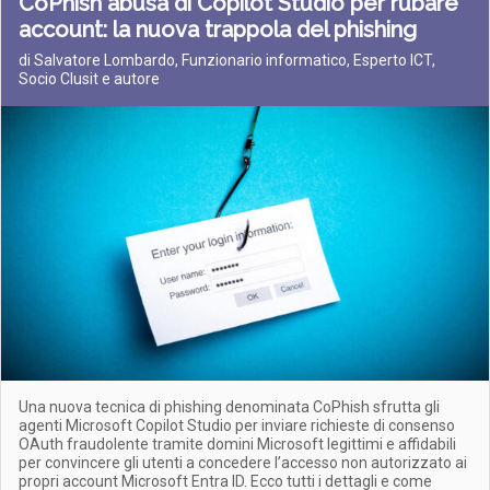
CoPhish abusa di Copilot Studio per rubare
account: la nuova trappola del phishing
di Salvatore Lombardo, Funzionario informatico, Esperto ICT,
Socio Clusit e autore
Una nuova tecnica di phishing denominata CoPhish sfrutta gli
agenti Microsoft Copilot Studio per inviare richieste di consenso
OAuth fraudolente tramite domini Microsoft legittimi e affidabili
per convincere gli utenti a concedere l’accesso non autorizzato ai
propri account Microsoft Entra ID. Ecco tutti i dettagli e come