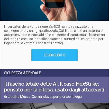
I ricercatori della Fondazione SERICS hanno realizzato una
soluzione anti-vishing, ribattezzata CallTrust, che è un sistema di
autenticazione e tracciabilità e consente di contrastare lo schema
del raggiro che usa la falsificazione dei numeri del chiamante per
ingannare la vittima. Ecco tutti i dettagli
LEGGI SUBITO
SICUREZZA AZIENDALE
Il fascino letale delle AI. Il caso HexStrike:
pensato per la difesa, usato dagli attaccanti
di Giuditta Mosca, Giornalista, esperta di tecnologia