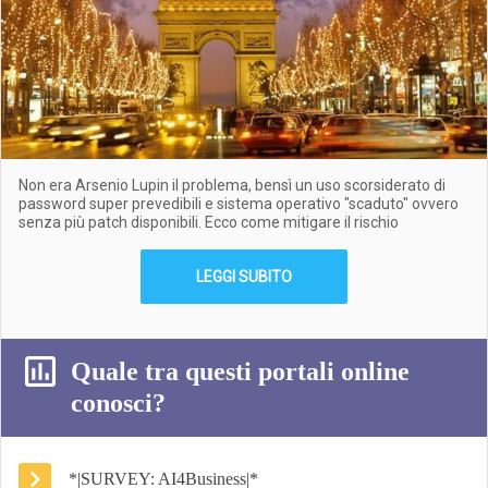
Non era Arsenio Lupin il problema, bensì un uso scorsiderato di
password super prevedibili e sistema operativo "scaduto" ovvero
senza più patch disponibili. Ecco come mitigare il rischio
LEGGI SUBITO
Quale tra questi portali online
conosci?
*|SURVEY: AI4Business|*