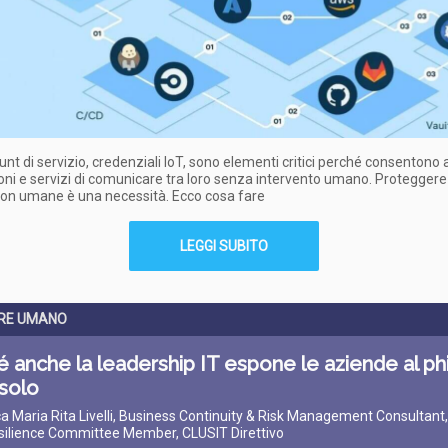
unt di servizio, credenziali IoT, sono elementi critici perché consentono 
oni e servizi di comunicare tra loro senza intervento umano. Proteggere
non umane è una necessità. Ecco cosa fare
LEGGI SUBITO
ORE UMANO
 anche la leadership IT espone le aziende al phi
solo
ca Maria Rita Livelli, Business Continuity & Risk Management Consultant,
silience Committee Member, CLUSIT Direttivo