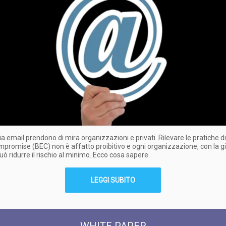
via email prendono di mira organizzazioni e privati. Rilevare le pratiche d
promise (BEC) non è affatto proibitivo e ogni organizzazione, con la g
può ridurre il rischio al minimo. Ecco cosa sapere
LEGGI SUBITO