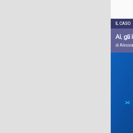
IL CASO
Ai, gl
di Alessi