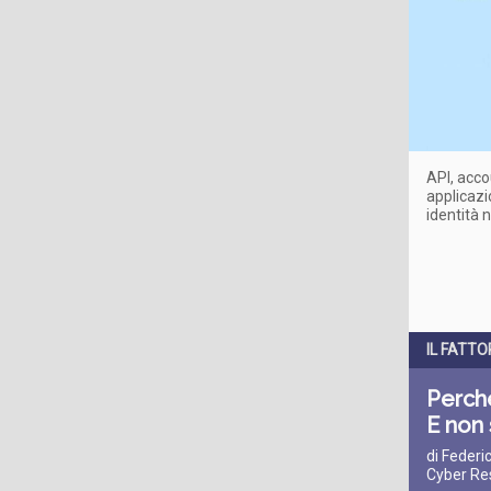
API, acco
applicazi
identità 
IL FATT
Perché
E non 
di Federi
Cyber Re