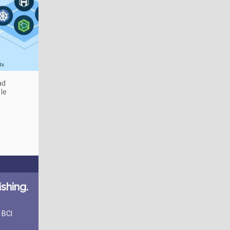
ad
 le
shing.
 BCI