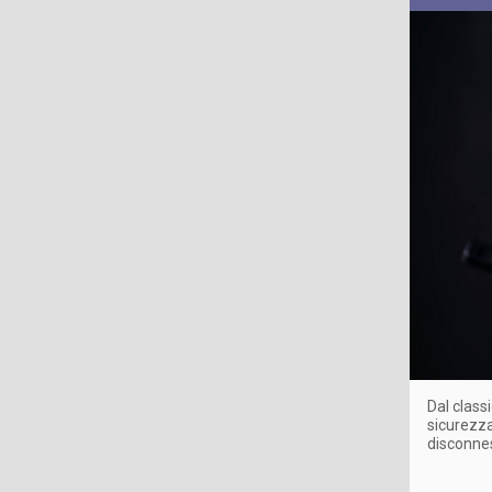
Dal classi
sicurezza
disconnes