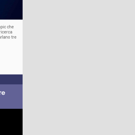
opic che
ricerca
arlano tre
re