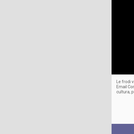
Le frodi 
Email Com
cultura, 