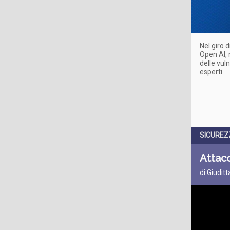
Nel giro 
Open AI, 
delle vul
esperti
SICUREZ
Attacc
di Giudit