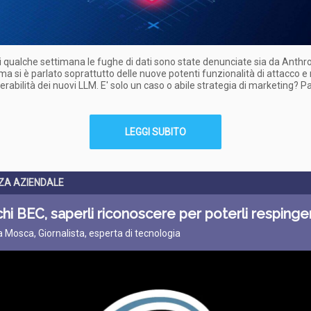
di qualche settimana le fughe di dati sono state denunciate sia da Anthr
ma si è parlato soprattutto delle nuove potenti funzionalità di attacco e 
nerabilità dei nuovi LLM. E' solo un caso o abile strategia di marketing? P
LEGGI SUBITO
ZA AZIENDALE
hi BEC, saperli riconoscere per poterli respinge
ta Mosca, Giornalista, esperta di tecnologia