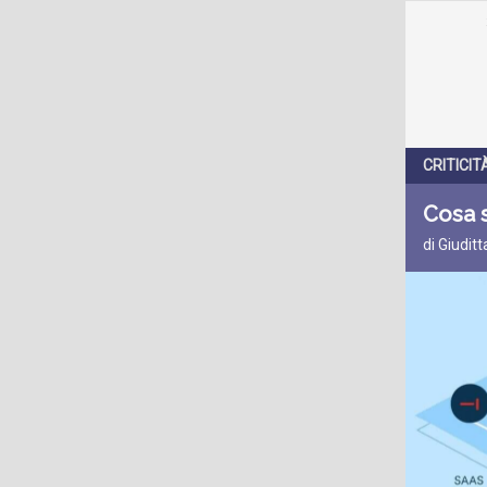
CRITICI
Cosa 
di Giudit