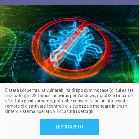
È stata scoperta una vulnerabilità di tipo symlink race (di cui esiste
una patch) in 28 famosi antivirus per Windows, macOS e Linux: se
sfruttata positivamente, potrebbe consentire ad un attaccante
remoto di disattivare i controlli di sicurezza o mandare in crash
l’intero sistema operativo. Ecco tutti i dettagli
LEGGI SUBITO