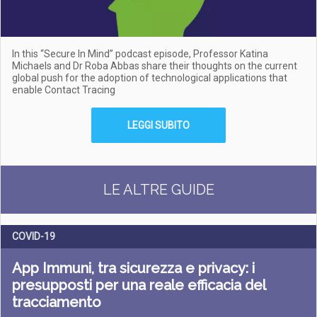
In this “Secure In Mind” podcast episode, Professor Katina
Michaels and Dr Roba Abbas share their thoughts on the current
global push for the adoption of technological applications that
enable Contact Tracing
LEGGI SUBITO
LE ALTRE GUIDE
COVID-19
App Immuni, tra sicurezza e privacy: i
presupposti per una reale efficacia del
tracciamento