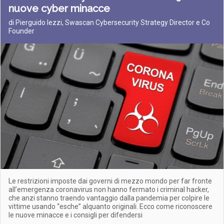
nuove cyber minacce
di Pierguido Iezzi, Swascan Cybersecurity Strategy Director e Co
Founder
Le restrizioni imposte dai governi di mezzo mondo per far fronte
all’emergenza coronavirus non hanno fermato i criminal hacker,
che anzi stanno traendo vantaggio dalla pandemia per colpire le
vittime usando “esche” alquanto originali. Ecco come riconoscere
le nuove minacce e i consigli per difendersi