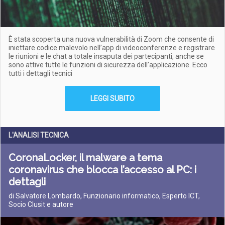
È stata scoperta una nuova vulnerabilità di Zoom che consente di
iniettare codice malevolo nell’app di videoconferenze e registrare
le riunioni e le chat a totale insaputa dei partecipanti, anche se
sono attive tutte le funzioni di sicurezza dell’applicazione. Ecco
tutti i dettagli tecnici
LEGGI SUBITO
L'ANALISI TECNICA
CoronaLocker, il malware a tema
coronavirus che blocca l’accesso al PC: i
dettagli
di Salvatore Lombardo, Funzionario informatico, Esperto ICT,
Socio Clusit e autore