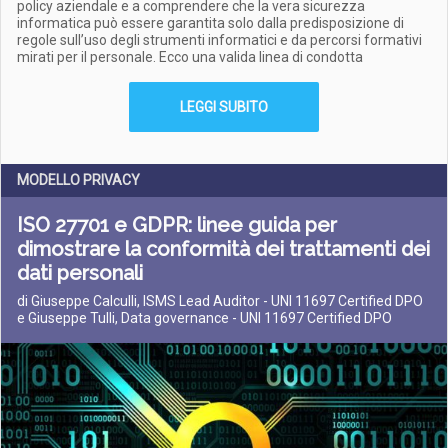
policy aziendale e a comprendere che la vera sicurezza
informatica può essere garantita solo dalla predisposizione di
regole sull’uso degli strumenti informatici e da percorsi formativi
mirati per il personale. Ecco una valida linea di condotta
LEGGI SUBITO
MODELLO PRIVACY
ISO 27701 e GDPR: linee guida per
dimostrare la conformità dei trattamenti dei
dati personali
di Giuseppe Calculli, ISMS Lead Auditor - UNI 11697 Certified DPO
e Giuseppe Tulli, Data governance - UNI 11697 Certified DPO