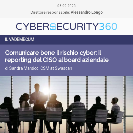
06 09 2023
Direttore responsabile:
Alessandro Longo
IL VADEMECUM
Comunicare bene il rischio cyber: il
reporting del CISO al board aziendale
di Sandra Marsico, CSM at Swascan