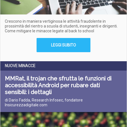
Crescono in maniera vertiginosa le attività fraudolente in
prossimità del rientro a scuola di studenti, insegnanti e dirigenti.
Come mitigare le minacce legate al back to school
LEGGI SUBITO
NUOVE MINACCE
MMRat, il trojan che sfrutta le funzioni di
accessibilità Android per rubare dati
sensibili: i dettagli
di Dario Fadda, Research Infosec, fondatore
Insicurezzadigitale.com