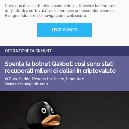
Crescono il livello di sofisticazione degli attacchi e la tendenza
degli utenti a sottovalutare le minacce pur essendone consci.
Bisogna educare alla navigazione web sicura
LEGGI SUBITO
OPERAZIONE DUCK HUNT
Spenta la botnet Qakbot: così sono stati
recuperati milioni di dollari in criptovalute
di Dario Fadda, Research Infosec, fondatore
Insicurezzadigitale.com