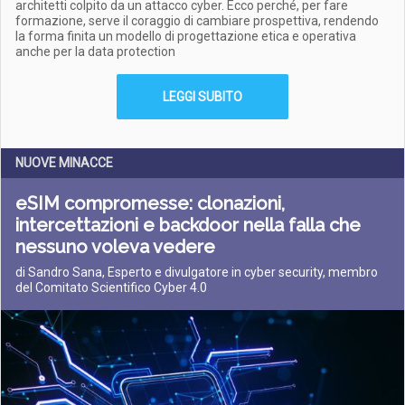
architetti colpito da un attacco cyber. Ecco perché, per fare
formazione, serve il coraggio di cambiare prospettiva, rendendo
la forma finita un modello di progettazione etica e operativa
anche per la data protection
LEGGI SUBITO
NUOVE MINACCE
eSIM compromesse: clonazioni,
intercettazioni e backdoor nella falla che
nessuno voleva vedere
di Sandro Sana, Esperto e divulgatore in cyber security, membro
del Comitato Scientifico Cyber 4.0