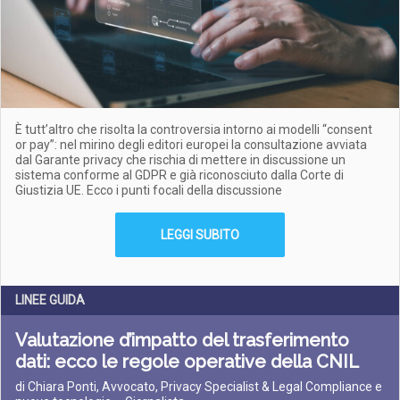
È tutt’altro che risolta la controversia intorno ai modelli “consent
or pay”: nel mirino degli editori europei la consultazione avviata
dal Garante privacy che rischia di mettere in discussione un
sistema conforme al GDPR e già riconosciuto dalla Corte di
Giustizia UE. Ecco i punti focali della discussione
LEGGI SUBITO
LINEE GUIDA
Valutazione d’impatto del trasferimento
dati: ecco le regole operative della CNIL
di Chiara Ponti, Avvocato, Privacy Specialist & Legal Compliance e