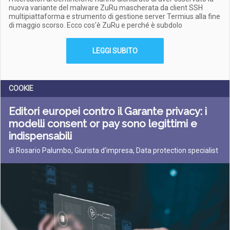
nuova variante del malware ZuRu mascherata da client SSH
multipiattaforma e strumento di gestione server Termius alla fine
di maggio scorso. Ecco cos'è ZuRu e perché è subdolo
LEGGI SUBITO
COOKIE
Editori europei contro il Garante privacy: i
modelli consent or pay sono legittimi e
indispensabili
di Rosario Palumbo, Giurista d'impresa, Data protection specialist