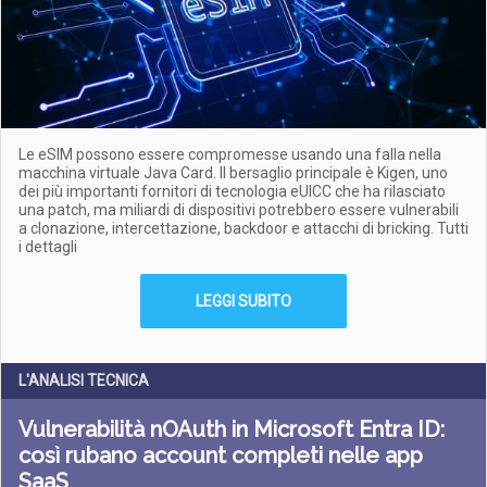
Le eSIM possono essere compromesse usando una falla nella
macchina virtuale Java Card. Il bersaglio principale è Kigen, uno
dei più importanti fornitori di tecnologia eUICC che ha rilasciato
una patch, ma miliardi di dispositivi potrebbero essere vulnerabili
a clonazione, intercettazione, backdoor e attacchi di bricking. Tutti
i dettagli
LEGGI SUBITO
L'ANALISI TECNICA
Vulnerabilità nOAuth in Microsoft Entra ID:
così rubano account completi nelle app
SaaS