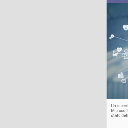
Un recen
Microsoft
stato de