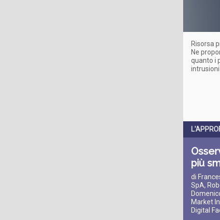
Risorsa p
Ne propo
quanto i 
intrusioni
L'APPRO
Osserv
più sm
di France
SpA, Robe
Domenico
Market In
Digital F