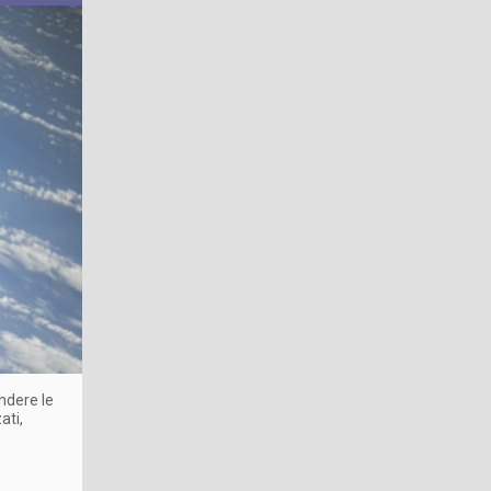
endere le
ati,