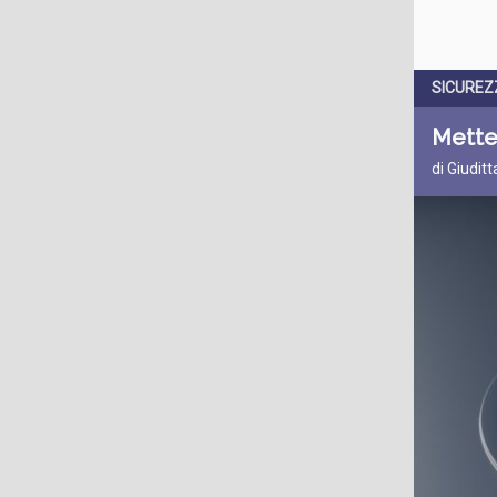
SICUREZ
Metter
di Giudit