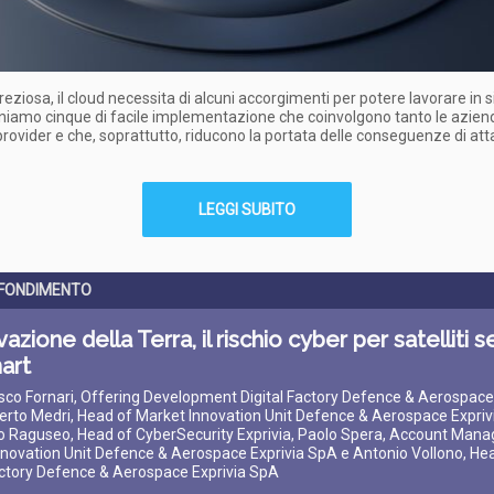
reziosa, il cloud necessita di alcuni accorgimenti per potere lavorare in 
niamo cinque di facile implementazione che coinvolgono tanto le azien
provider e che, soprattutto, riducono la portata delle conseguenze di att
LEGGI SUBITO
FONDIMENTO
azione della Terra, il rischio cyber per satelliti
art
sco Fornari, Offering Development Digital Factory Defence & Aerospace
rto Medri, Head of Market Innovation Unit Defence & Aerospace Expriv
 Raguseo, Head of CyberSecurity Exprivia, Paolo Spera, Account Mana
novation Unit Defence & Aerospace Exprivia SpA e Antonio Vollono, He
actory Defence & Aerospace Exprivia SpA