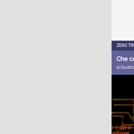
ZERO TR
Che co
di Giudit