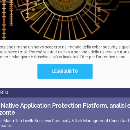
cazione rimane un nervo scoperto nel mondo della cyber security e quel
ne lenisce i mali. Perché valuta il rischio a seconda della risorsa a cui un
dere. Maggiore è il rischio e più articolato è l’iter per l’autenticazione
LEGGI SUBITO
ORTO
Native Application Protection Platform, analisi e
izzonte
ca Maria Rita Livelli, Business Continuity & Risk Management Consultant /
Leader