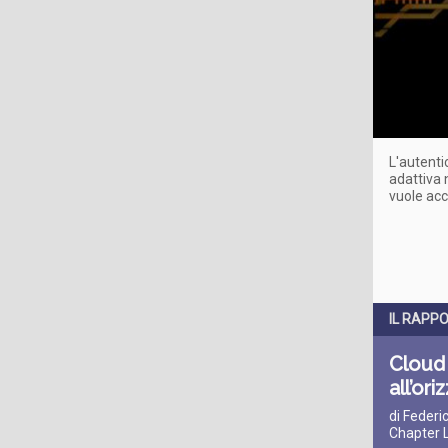
L'autenti
adattiva 
vuole acce
IL RAPP
Cloud 
all’or
di Federi
Chapter 