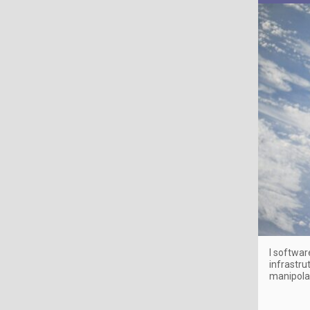
I softwar
infrastrut
manipolaz