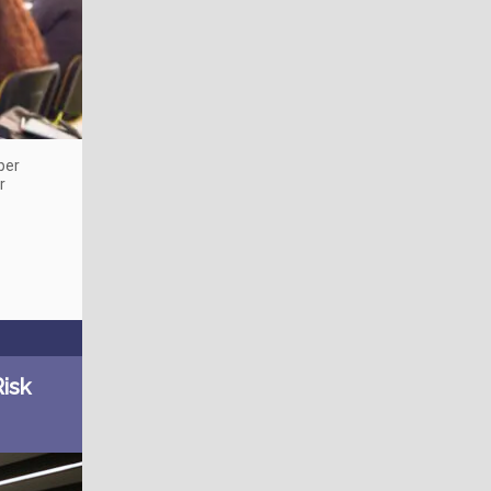
 per
r
isk