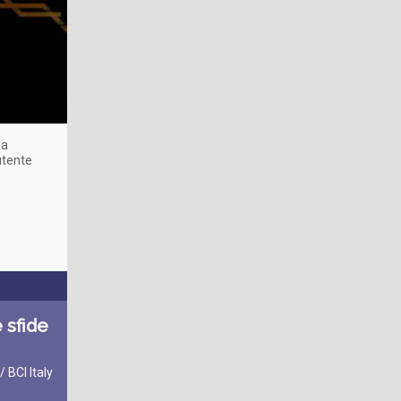
la
 utente
 sfide
 BCI Italy