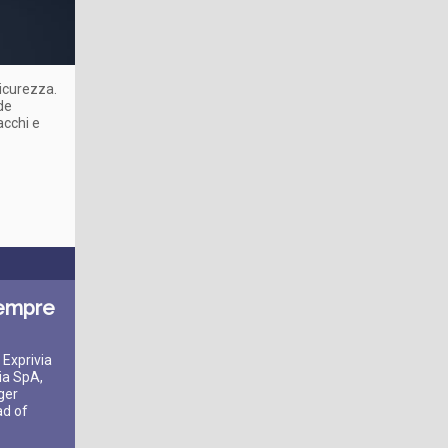
sicurezza.
de
acchi e
 sempre
 Exprivia
ia SpA,
ger
ad of