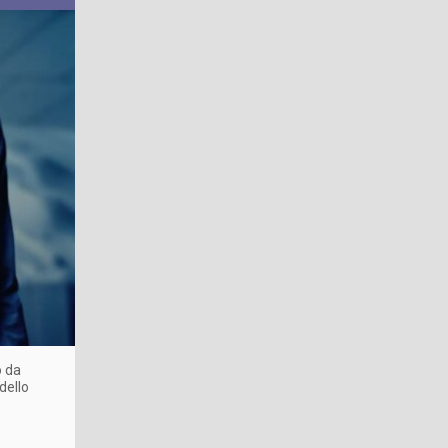
o da
dello