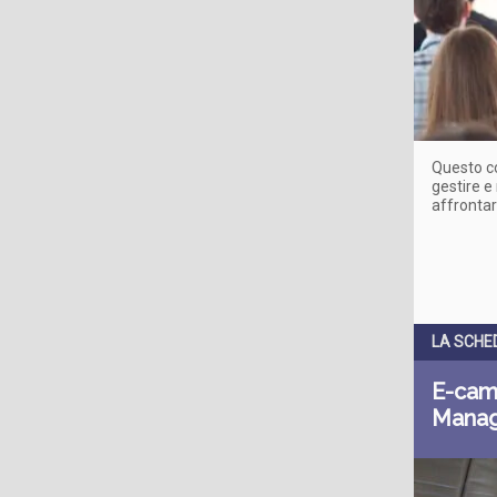
Questo cor
gestire e 
affrontar
LA SCHE
E-camp
Mana