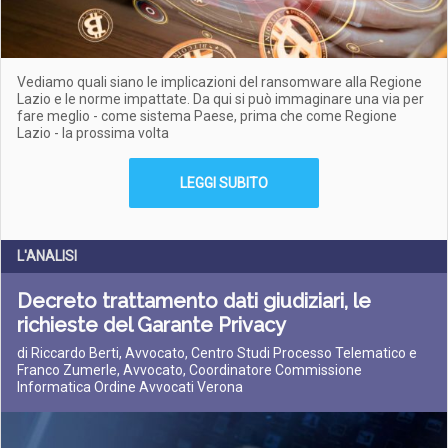
Vediamo quali siano le implicazioni del ransomware alla Regione
Lazio e le norme impattate. Da qui si può immaginare una via per
fare meglio - come sistema Paese, prima che come Regione
Lazio - la prossima volta
LEGGI SUBITO
L'ANALISI
Decreto trattamento dati giudiziari, le
richieste del Garante Privacy
di Riccardo Berti, Avvocato, Centro Studi Processo Telematico e
Franco Zumerle, Avvocato, Coordinatore Commissione
Informatica Ordine Avvocati Verona