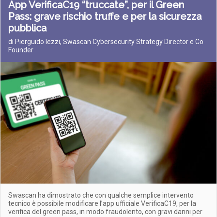
App VerificaC19 “truccate”, per il Green
Pass: grave rischio truffe e per la sicurezza
pubblica
di Pierguido Iezzi, Swascan Cybersecurity Strategy Director e Co
Founder
Swascan ha dimostrato che con qualche semplice intervento
tecnico è possibile modificare l’app ufficiale VerificaC19, per la
verifica del green pass, in modo fraudolento, con gravi danni per