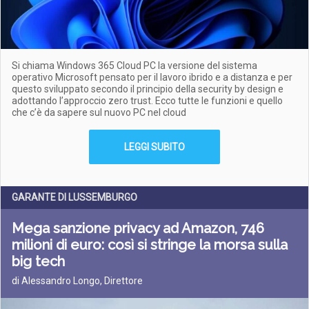
Si chiama Windows 365 Cloud PC la versione del sistema
operativo Microsoft pensato per il lavoro ibrido e a distanza e per
questo sviluppato secondo il principio della security by design e
adottando l’approccio zero trust. Ecco tutte le funzioni e quello
che c’è da sapere sul nuovo PC nel cloud
LEGGI SUBITO
GARANTE DI LUSSEMBURGO
Mega sanzione privacy ad Amazon, 746
milioni di euro: così si stringe la morsa sulla
big tech
di Alessandro Longo, Direttore