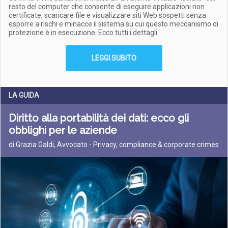
resto del computer che consente di eseguire applicazioni non
certificate, scaricare file e visualizzare siti Web sospetti senza
esporre a rischi e minacce il sistema su cui questo meccanismo di
protezione è in esecuzione. Ecco tutti i dettagli
LEGGI SUBITO
LA GUIDA
Diritto alla portabilità dei dati: ecco gli
obblighi per le aziende
di Grazia Galdi, Avvocato - Privacy, compliance & corporate crimes