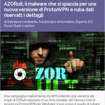
AZORult, il malware che si spaccia per una
nuova versione di ProtonVPN e ruba dati
riservati: i dettagli
di Salvatore Lombardo, Funzionario informatico, Esperto ICT,
Socio Clusit e autore
Una campagna malvertising sta diffondendo una variante del
trojan AZORult nascosto in un finto installer del famoso tool di
sicurezza ProtonVPN per Windows: il suo scopo è quello di rubare