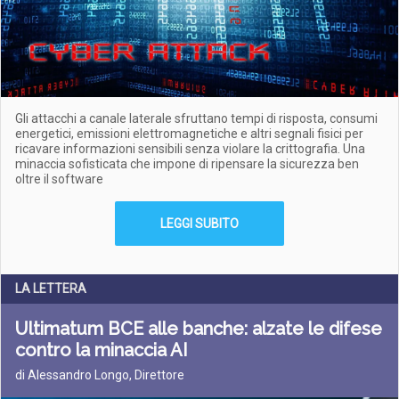
Gli attacchi a canale laterale sfruttano tempi di risposta, consumi
energetici, emissioni elettromagnetiche e altri segnali fisici per
ricavare informazioni sensibili senza violare la crittografia. Una
minaccia sofisticata che impone di ripensare la sicurezza ben
oltre il software
LEGGI SUBITO
LA LETTERA
Ultimatum BCE alle banche: alzate le difese
contro la minaccia AI
di Alessandro Longo, Direttore