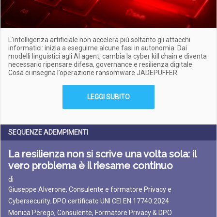
L’intelligenza artificiale non accelera più soltanto gli attacchi
informatici: inizia a eseguirne alcune fasi in autonomia. Dai
modelli linguistici agli AI agent, cambia la cyber kill chain e diventa
necessario ripensare difesa, governance e resilienza digitale.
Cosa ci insegna l’operazione ransomware JADEPUFFER
LEGGI SUBITO
SEQUENZE ADEMPIMENTI
La resilienza non si scrive una volta sola: il
vero problema è il riesame continuo
di
Giuseppe Alverone, Consulente e formatore Privacy e
Cybersecurity. DPO certificato UNI CEI EN 17740:2024
Monica Perego, Consulente, Formatore Privacy & DPO