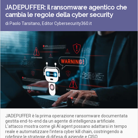
JADEPUFFER: il ransomware agentico che
cambia le regole della cyber security
di Paolo Tarsitano, Editor Cybersecurity360.it
JADEPUFFER è la prima operazione ransomware documentata
gestita end-to-end da un agente di intelligenza artificiale.
L’attacco mostra come gli AI agent possano adattarsi in tempo
reale e automatizzare l’intera cyber kill chain, costringendo a
ridefinire le strategie di difesa di aziende e CISO