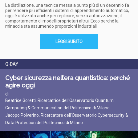
La distillazione, una tecnica messa a punto più di un decennio fa
per rendere più efficienti i sistemi di apprendimento automatico,
oggi è utilizzata anche per replicare, senza autorizzazione, il
comportamento di modelli proprietari altrui. Ecco perché la
minaccia sta assumendo proporzioni industriali
LEGGI SUBITO
Q-DAY
Cyber sicurezza nell’era quantistica: perché
agire oggi
di
Beatrice Goretti, Ricercatrice dell'Osservatorio Quantum
Computing & Communication del Politecnico di Milano
Jacopo Polverino, Ricercatore dell'Osservatorio Cybersecurity &
Data Protection del Politecnico di Milano