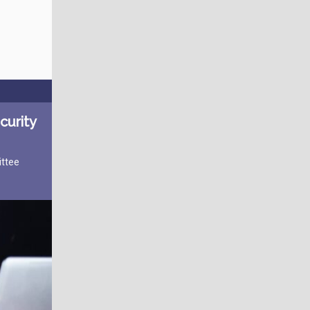
ecurity
ittee