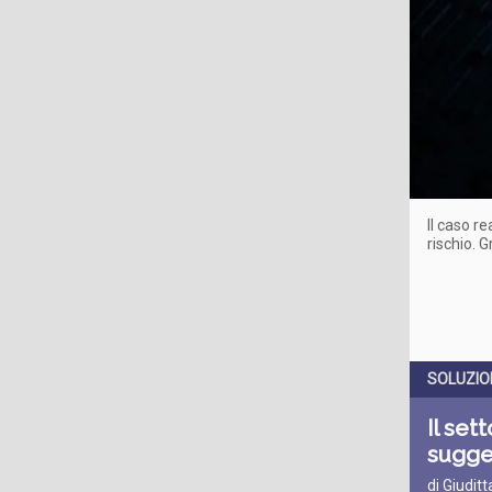
Il caso r
rischio. 
SOLUZION
Il set
sugge
di Giudit