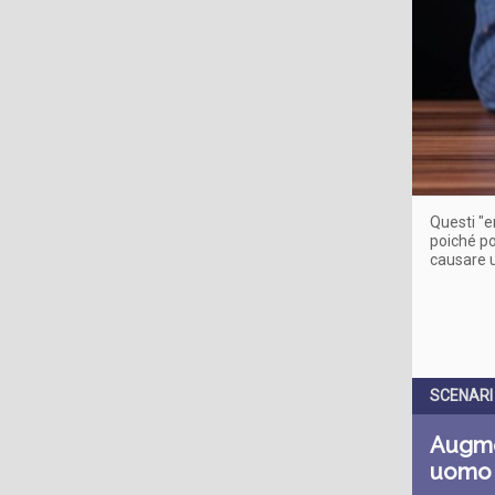
Questi "e
poiché po
causare u
SCENARI
Augmen
uomo 