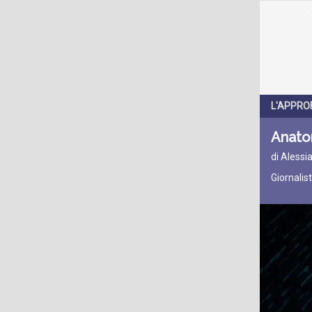
L'APPRO
Anato
di Alessia
Giornalis