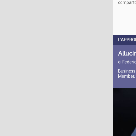
comparto 
L'APPRO
Alluci
di Federic
Business
Member, C