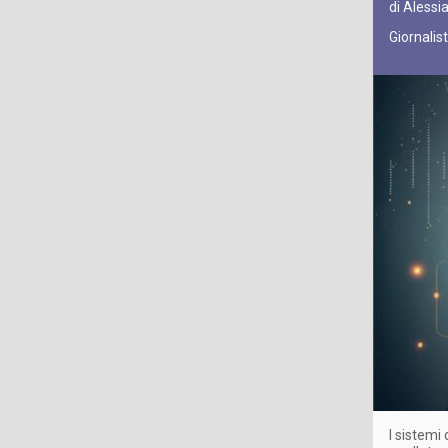
di Alessia
Giornalis
I sistemi