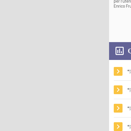
per l’ute
Enrico Fr
Q
*
*
*
*