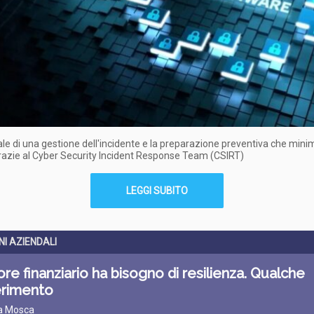
eale di una gestione dell'incidente e la preparazione preventiva che minim
Grazie al Cyber Security Incident Response Team (CSIRT)
LEGGI SUBITO
I AZIENDALI
tore finanziario ha bisogno di resilienza. Qualche
rimento
ta Mosca