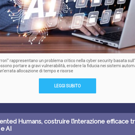
rrori" rappresentano un problema critico nella cyber security basata sull'
ssono portare a gravi vulnerabilità, erodere la fiducia nei sistemi autom
n'errata allocazione di tempo e risorse
LEGGI SUBITO
ted Humans, costruire l’interazione efficace t
e AI