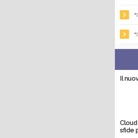
*
*
Il nuo
Cloud 
sfide 