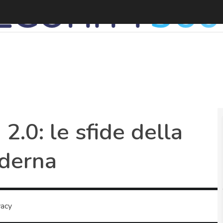
.0: le sfide della
oderna
vacy