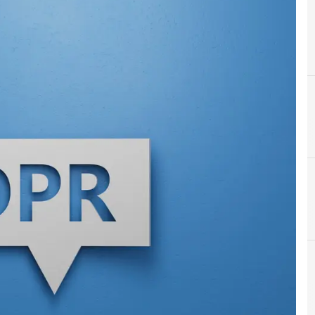
D
Data Protection
News, attualità e analisi Cyber sicurezza e privacy