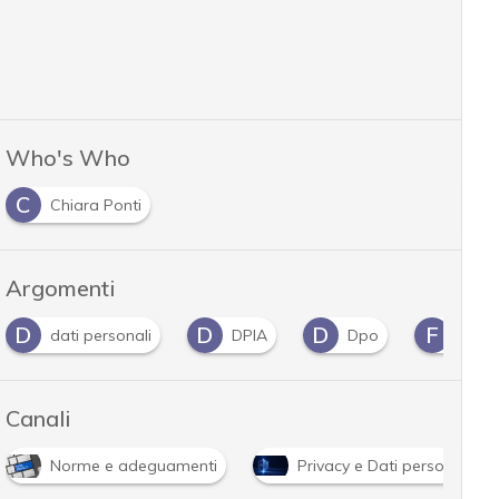
Who's Who
C
Chiara Ponti
Argomenti
D
D
D
F
dati personali
DPIA
Dpo
face
Canali
Norme e adeguamenti
Privacy e Dati personali