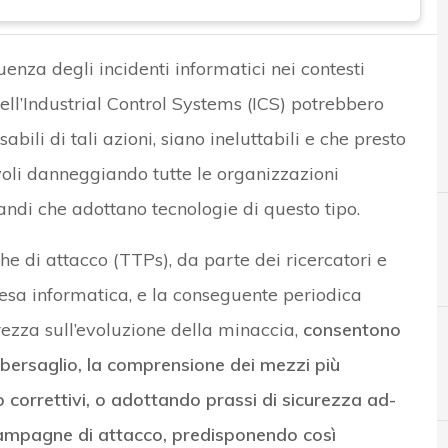
quenza degli incidenti informatici nei contesti
ell’Industrial Control Systems (ICS) potrebbero
bili di tali azioni, siano ineluttabili e che presto
evoli danneggiando tutte le organizzazioni
andi che adottano tecnologie di questo tipo.
che di attacco (TTPs), da parte dei ricercatori e
fesa informatica, e la conseguente periodica
ezza sull’evoluzione della minaccia,
consentono
 bersaglio, la comprensione dei mezzi più
A
B
Applicazioni
Best Practice
 correttivi, o adottando prassi di sicurezza ad-
 campagne di attacco, predisponendo così