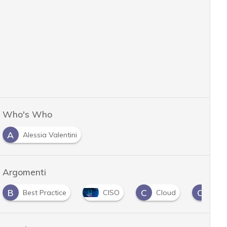
Who's Who
A
Alessia Valentini
Argomenti
C
C
D
CISO
Cloud
Cyber security
Dat