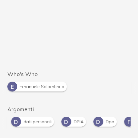
Who's Who
E
Emanuele Solombrino
Argomenti
D
D
D
F
dati personali
DPIA
Dpo
fo