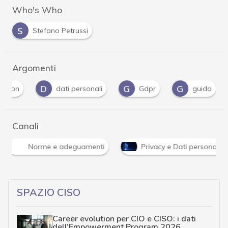
Who's Who
S
Stefano Petrussi
Argomenti
D
G
G
P
dati personali
Gdpr
guida
Canali
Norme e adeguamenti
Privacy e Dati personali
SPAZIO CISO
Career evolution per CIO e CISO: i dati
dell’Empowerment Program 2026