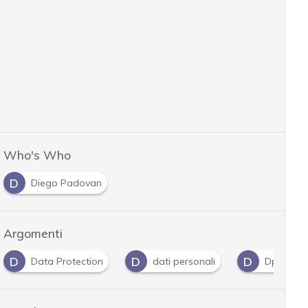
Who's Who
D
Diego Padovan
Argomenti
D
D
D
Data Protection
dati personali
Dpo