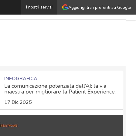
accini anti-Covid a lavoro, come fare: ecco le regole e i r
I nostri servizi
Aggiungi tra i preferiti su Google
INFOGRAFICA
La comunicazione potenziata dall’AI: la via
maestra per migliorare la Patient Experience.
17 Dic 2025