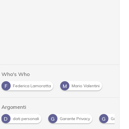
Who's Who
F
M
Federica Lamoratta
Mario Valentini
Argomenti
G
G
G
Garante Privacy
Gdpr
Green Pass