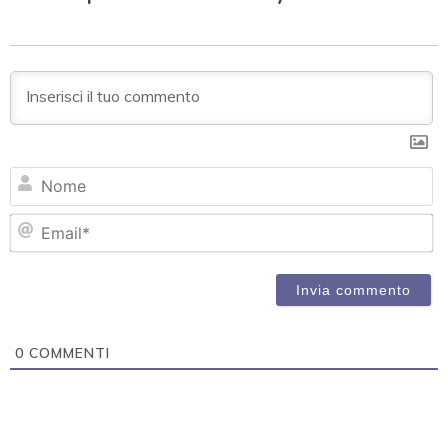
N
Em
0
COMMENTI