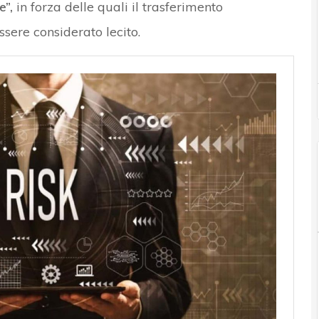
e”,
in forza delle quali il trasferimento
ssere considerato lecito.