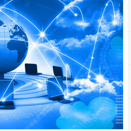
A
D
Accountability
Data Protection