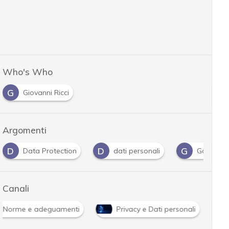
Who's Who
G
Giovanni Ricci
Argomenti
D
G
G
dati personali
Garante Privacy
Gdpr
Canali
Norme e adeguamenti
Privacy e Dati personali