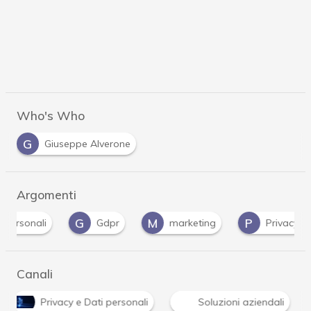
Who's Who
G
Giuseppe Alverone
Argomenti
G
M
P
rsonali
Gdpr
marketing
Privacy
Canali
Privacy e Dati personali
Soluzioni aziendali