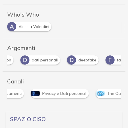
Who's Who
A
Alessia Valentini
Argomenti
D
D
F
dati personali
deepfake
facebook
Canali
enti
Privacy e Dati personali
The Outlook
SPAZIO CISO