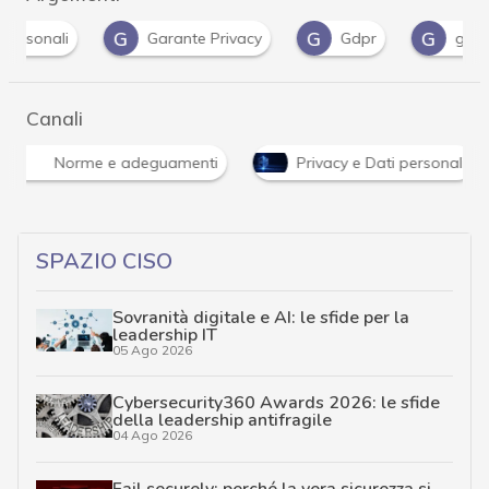
G
G
G
P
Garante Privacy
Gdpr
guida
Canali
Norme e adeguamenti
Privacy e Dati personali
SPAZIO CISO
Sovranità digitale e AI: le sfide per la
leadership IT
05 Ago 2026
Cybersecurity360 Awards 2026: le sfide
della leadership antifragile
04 Ago 2026
Fail securely: perché la vera sicurezza si