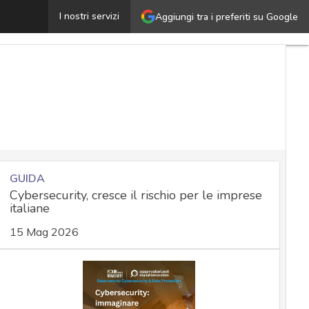
ervizi Garmin, finora fuori uso, tornano a funzionare: ecco
I nostri servizi
Aggiungi tra i preferiti su Google
GUIDA
Cybersecurity, cresce il rischio per le imprese
italiane
15 Mag 2026