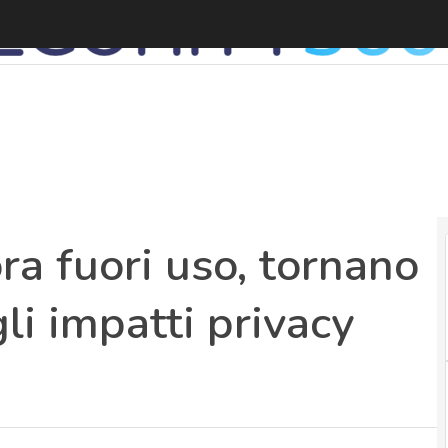
S
ora fuori uso, tornano
li impatti privacy