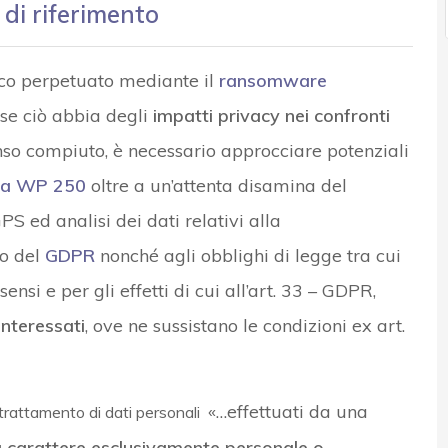
 di riferimento
ico perpetuato mediante il
ransomware
 se ciò abbia degli
impatti privacy nei confronti
enso compiuto, è necessario approcciare potenziali
da WP 250
oltre a un’attenta disamina del
GPS ed analisi dei dati relativi alla
to del
GDPR
nonché agli obblighi di legge tra cui
ensi e per gli effetti di cui all’art. 33 – GDPR,
interessati
, ove ne sussistano le condizioni ex art.
«…effettuati da una
trattamento di dati personali
 carattere esclusivamente personale o