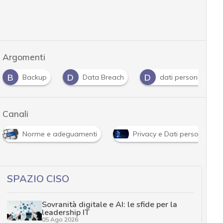
Argomenti
B
D
D
Backup
Data Breach
dati personali
Canali
Norme e adeguamenti
Privacy e Dati personali
SPAZIO CISO
Sovranità digitale e AI: le sfide per la
leadership IT
05 Ago 2026