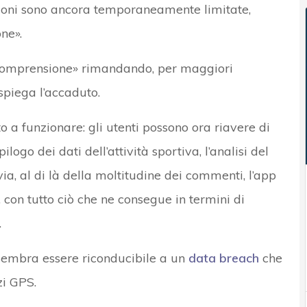
zioni sono ancora temporaneamente limitate,
ne».
a comprensione» rimandando, per maggiori
piega l’accaduto.
 a funzionare: gli utenti possono ora riavere di
pilogo dei dati dell’attività sportiva, l’analisi del
ia, al di là della moltitudine dei commenti, l’app
 con tutto ciò che ne consegue in termini di
.
 sembra essere riconducibile a un
data breach
che
zi GPS.