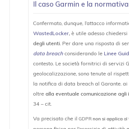
Il caso Garmin e la normativa
Confermato, dunque, l’attacco informat
WastedLocker
,
è utile adesso chiedersi
degli utenti
. Per dare una risposta di s
data breach
considerando le
Linee Gui
contesto. Le società fornitrici di servizi 
geolocalizzazione, sono tenute al rispet
la notifica di data breach al Garante. ai s
oltre
alla eventuale comunicazione agli 
34 – cit.
Va precisato che il
GDPR
non si applica
al 
persona fisica per l’esercizio di attività
a