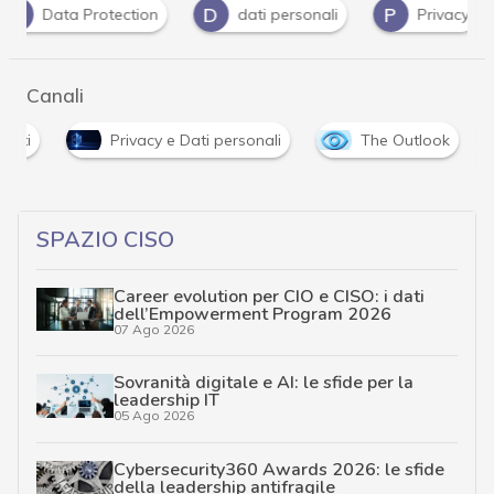
D
P
U
ection
dati personali
Privacy
UE
Canali
enti
Privacy e Dati personali
The Outlook
SPAZIO CISO
Career evolution per CIO e CISO: i dati
dell’Empowerment Program 2026
07 Ago 2026
Sovranità digitale e AI: le sfide per la
leadership IT
05 Ago 2026
Cybersecurity360 Awards 2026: le sfide
della leadership antifragile