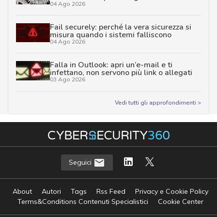
04 Ago 2026
Fail securely: perché la vera sicurezza si
misura quando i sistemi falliscono
04 Ago 2026
Falla in Outlook: apri un’e-mail e ti
infettano, non servono più link o allegati
03 Ago 2026
Vedi tutti gli approfondimenti >
Seguici
About
Autori
Tags
Rss Feed
Privacy e Cookie Policy
Terms&Conditions Contenuti Specialistici
Cookie Center