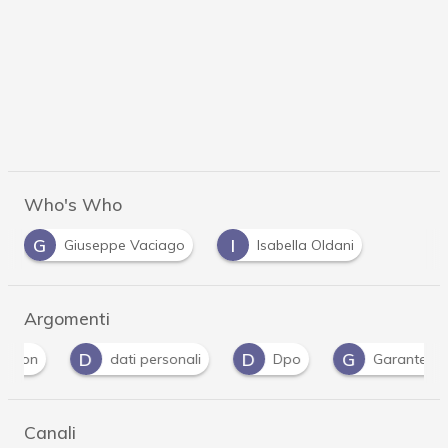
Who's Who
G
I
Giuseppe Vaciago
Isabella Oldani
Argomenti
D
D
G
dati personali
Dpo
Garante Privacy
Canali