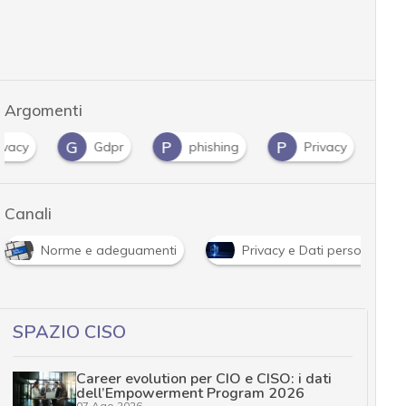
Argomenti
G
P
P
ivacy
Gdpr
phishing
Privacy
Canali
Norme e adeguamenti
Privacy e Dati personali
SPAZIO CISO
Career evolution per CIO e CISO: i dati
dell’Empowerment Program 2026
07 Ago 2026