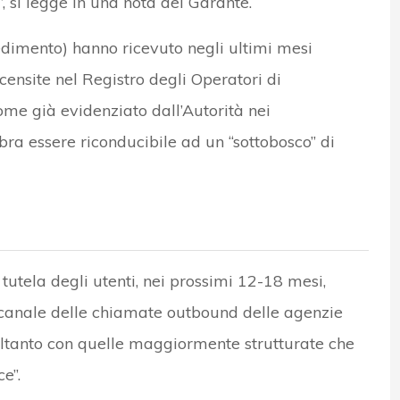
, si legge in una nota del Garante.
vedimento) hanno ricevuto negli ultimi mesi
censite nel Registro degli Operatori di
me già evidenziato dall’Autorità nei
bra essere riconducibile ad un “sottobosco” di
tela degli utenti, nei prossimi 12-18 mesi,
canale delle chiamate outbound delle agenzie
tanto con quelle maggiormente strutturate che
e”.