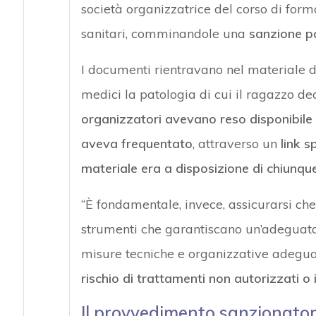
società organizzatrice del corso di forma
sanitari, comminandole una
sanzione pa
I documenti rientravano nel materiale d
medici la patologia di cui il ragazzo de
organizzatori avevano reso disponibile i
aveva frequentato
, attraverso un
link s
materiale era a disposizione di chiunqu
“È fondamentale, invece, assicurarsi che
strumenti che garantiscano un’adeguata
misure tecniche e organizzative adeguat
rischio di trattamenti non autorizzati o il
Il provvedimento sanzionator