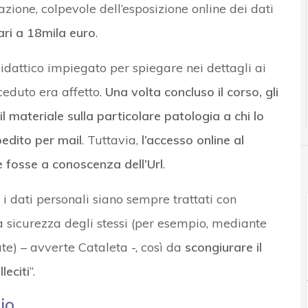
zione, colpevole dell’esposizione online dei dati
ri a 18mila euro
.
idattico impiegato per spiegare nei dettagli ai
ceduto era affetto.
Una volta concluso il corso, gli
l materiale sulla particolare patologia a chi lo
pedito per mail
. Tuttavia,
l’accesso online al
e fosse a conoscenza dell’Url
.
 i dati personali siano sempre trattati con
 sicurezza degli stessi (per esempio, mediante
e) – avverte Cataleta -, così da
scongiurare il
leciti
“.
io