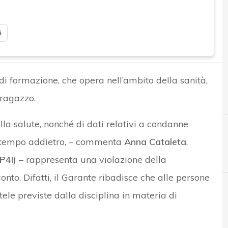
i
i formazione, che opera nell’ambito della sanità,
 ragazzo.
alla salute, nonché di dati relativi a condanne
a tempo addietro, – commenta
Anna Cataleta
,
P4I) –
rappresenta una violazione della
nto. Difatti, il Garante ribadisce che alle persone
ele previste dalla disciplina in materia di
D
Data Protection