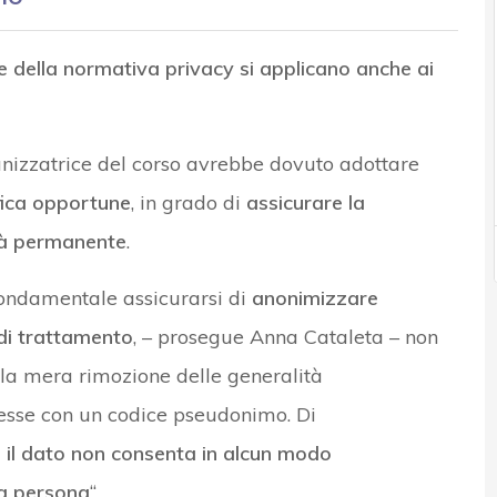
le della normativa privacy si applicano anche ai
ganizzatrice del corso avrebbe dovuto adottare
ifica opportune
, in grado di
assicurare la
ità permanente
.
fondamentale assicurarsi di
anonimizzare
di trattamento
, – prosegue Anna Cataleta – non
la mera rimozione delle generalità
stesse con un codice pseudonimo. Di
e il dato non consenta in alcun modo
una persona
“.