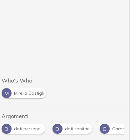
Who's Who
M
Mirella Castigli
Argomenti
D
D
G
dati personali
dati sanitari
Garante Priv