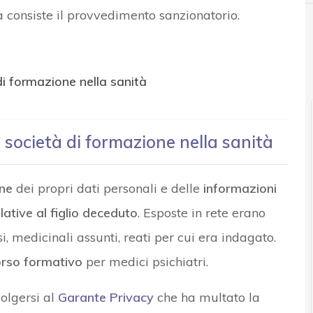
a consiste il provvedimento sanzionatorio.
News, attualità e analisi Cyber sicurezza e privacy
i formazione nella sanità
società di formazione nella sanità
ne
dei propri dati personali e delle
informazioni
elative al figlio deceduto
. Esposte in rete erano
i, medicinali assunti, reati per cui era indagato.
rso formativo
per medici psichiatri.
volgersi al
Garante Privacy
che ha multato la