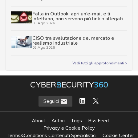
Falla in Outlook: apri un’e-mail e ti
infettano, non servono più link o allegati
03 Ago 2026
CISO tra svalutazione del mercato e
realismo industriale
03 Ago 2026
Vedi tutti gli approfondimenti >
Seguici
About
Autori
Tags
Rss Feed
Privacy e Cookie Policy
Terms&Conditions Contenuti Specialistici
Cookie Center