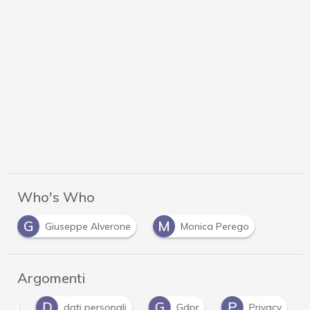
Who's Who
G
M
Giuseppe Alverone
Monica Perego
Argomenti
D
G
P
ion
dati personali
Gdpr
Privacy