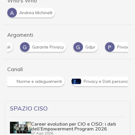
Who's Who
A
Andrea Michinelli
Argomenti
G
G
P
R
Garante Privacy
Gdpr
Privacy
Canali
Norme e adeguamenti
Privacy e Dati personali
SPAZIO CISO
Career evolution per CIO e CISO: i dati
dell’Empowerment Program 2026
07 Ago 2026