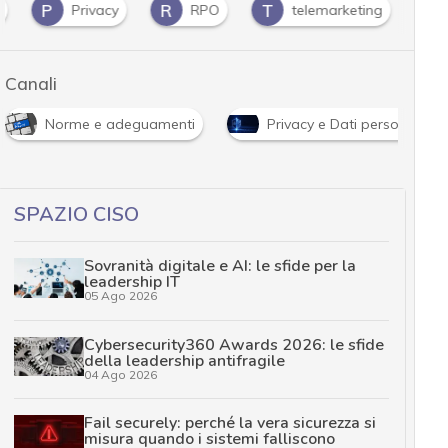
P
R
T
Privacy
RPO
telemarketing
Canali
Norme e adeguamenti
Privacy e Dati personali
SPAZIO CISO
Sovranità digitale e AI: le sfide per la
leadership IT
05 Ago 2026
Cybersecurity360 Awards 2026: le sfide
della leadership antifragile
04 Ago 2026
Fail securely: perché la vera sicurezza si
misura quando i sistemi falliscono