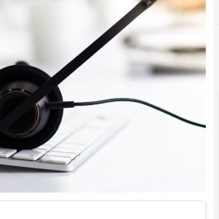
D
G
G
n
dati personali
Garante Privacy
Gdpr