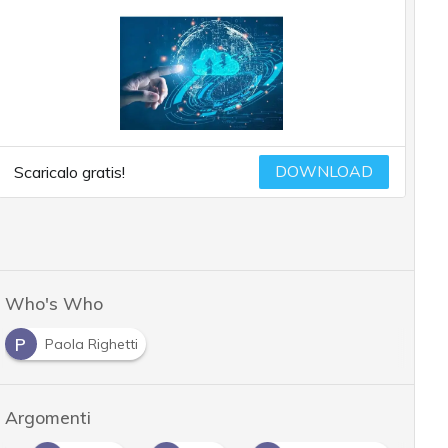
DOWNLOAD
Scaricalo gratis!
Who's Who
P
Paola Righetti
Argomenti