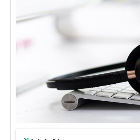
acy
D
Data Protectio