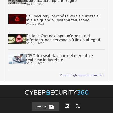
della leadership antifragile
04 Ago 2026
Fail securely: perché la vera sicurezza si
misura quando i sistemi falliscono
04 Ago 2026
Falla in Outlook: apri un’e-mail e ti
infettano, non servono più link o allegati
03 Ago 2026
CISO tra svalutazione del mercato e
realismo industriale
03 Ago 2026
Vedi tutti gli approfondimenti >
Seguici