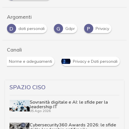
Argomenti
D
G
P
dati personali
Gdpr
Privacy
Canali
Norme e adeguamenti
Privacy e Dati personali
SPAZIO CISO
Sovranità digitale e AI: le sfide per la
leadership IT
05 Ago 2026
Cybersecurity360 Awards 2026: le sfide