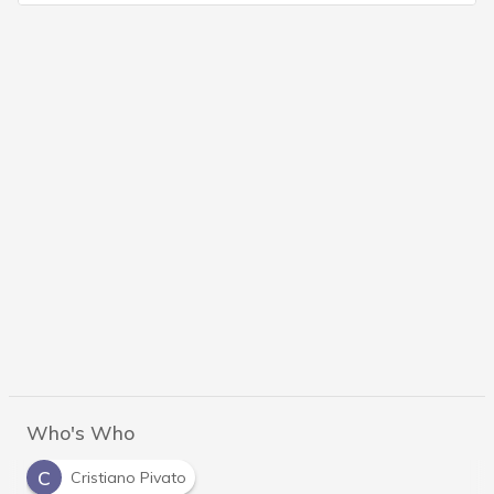
Who's Who
C
Cristiano Pivato