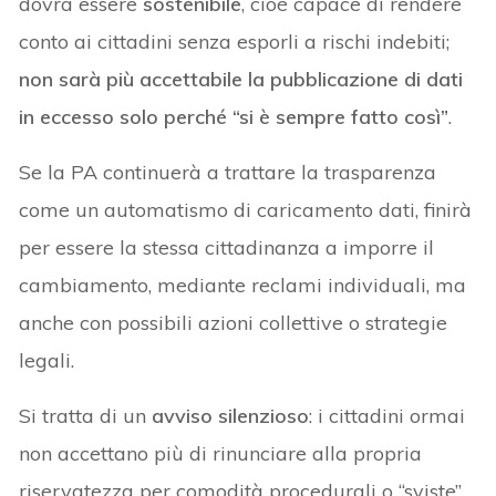
dovrà essere
sostenibile
, cioè capace di rendere
conto ai cittadini senza esporli a rischi indebiti;
non
sarà più accettabile la pubblicazione di dati
in eccesso solo perché “si è sempre fatto così”
.
Se la PA continuerà a trattare la trasparenza
come un automatismo di caricamento dati, finirà
per essere la stessa cittadinanza a imporre il
cambiamento, mediante reclami individuali, ma
anche con possibili azioni collettive o strategie
legali.
Si tratta di un
avviso silenzioso
: i cittadini ormai
non accettano più di rinunciare alla propria
riservatezza per comodità procedurali o “sviste”