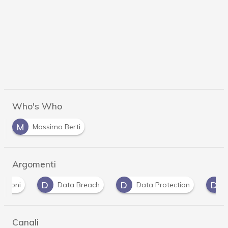
Who's Who
M
Massimo Berti
Argomenti
D
D
D
Data Breach
Data Protection
dati per
Canali