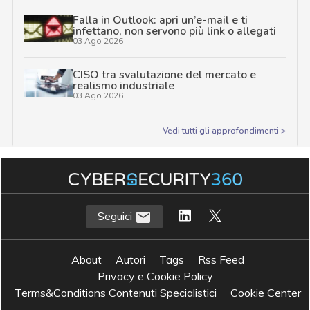
Falla in Outlook: apri un’e-mail e ti
infettano, non servono più link o allegati
03 Ago 2026
CISO tra svalutazione del mercato e
realismo industriale
03 Ago 2026
Vedi tutti gli approfondimenti >
Seguici
About
Autori
Tags
Rss Feed
Privacy e Cookie Policy
Terms&Conditions Contenuti Specialistici
Cookie Center