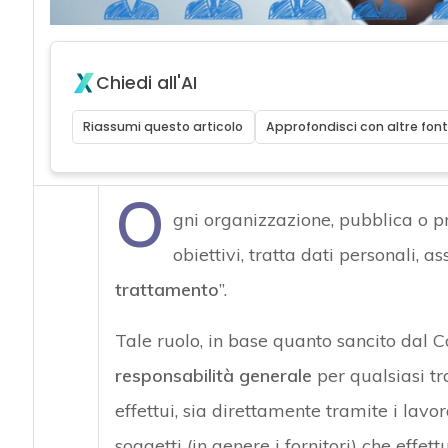
Chiedi all'AI
Riassumi questo articolo
Approfondisci con altre font
O
gni organizzazione, pubblica o pr
obiettivi, tratta dati personali, a
trattamento
”.
Tale ruolo, in base quanto sancito dal
responsabilità generale
per qualsiasi tra
effettui, sia direttamente tramite i lavor
soggetti (in genere i fornitori) che effet