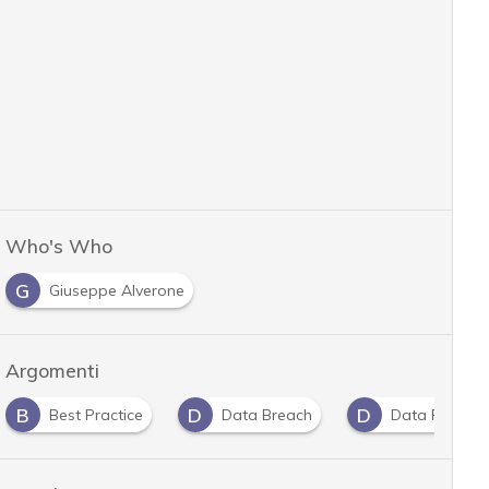
Who's Who
G
Giuseppe Alverone
Argomenti
D
D
D
Data Breach
Data Protection
dati perso