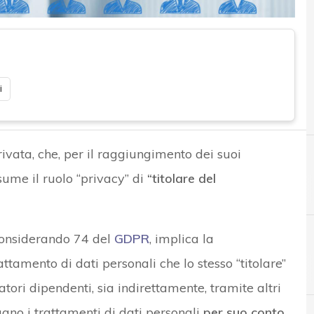
i
ivata, che, per il raggiungimento dei suoi
ssume il ruolo “privacy” di
“titolare del
 Considerando 74 del
GDPR
, implica la
ttamento di dati personali che lo stesso “titolare”
A
B
Accountability
Best Practice
atori dipendenti, sia indirettamente, tramite altri
tuano i trattamenti di dati personali
per suo conto
.