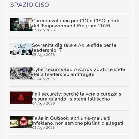
SPAZIO CISO
Career evolution per CIO e CISO: i dati
dell’Empowerment Program 2026
07 Ago 2026
Sovranità digitale e AI: le sfide per la
leadership IT
05 Ago 2026
Cybersecurity360 Awards 2026: le sfide
della leadership antifragile
04 Ago 2026
Fail securely: perché la vera sicurezza si
misura quando i sistemi falliscono
04 Ago 2026
Falla in Outlook: apri un’e-mail e ti
infettano, non servono più link o allegati
03 Ago 2026