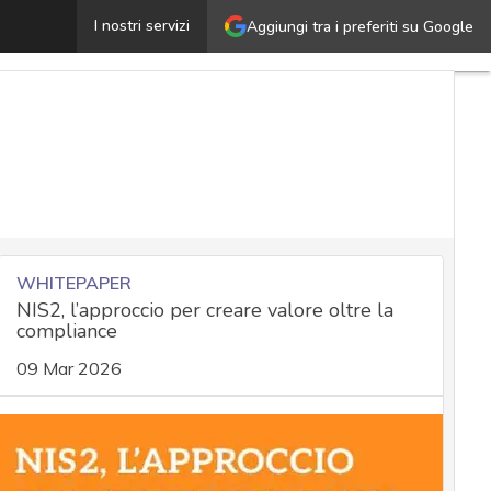
NSO deve risarcire Meta: la sentenza che cambia il pano
I nostri servizi
Aggiungi tra i preferiti su Google
WHITEPAPER
NIS2, l’approccio per creare valore oltre la
compliance
09 Mar 2026