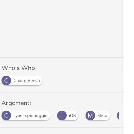
Who's Who
C
Chiara Benso
Argomenti
I
M
P
cyber spionaggio
iOS
Meta
Pegasus