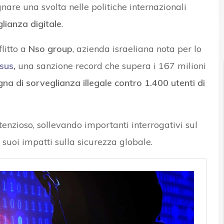
are una svolta nelle politiche internazionali
lianza digitale
.
News, attualità e analisi Cyber sicurezza e privacy
flitto a
Nso group
, azienda israeliana nota per lo
sus
,
una sanzione record che supera i 167 milioni
a di sorveglianza illegale contro 1.400 utenti di
tenzioso, sollevando importanti interrogativi sul
 suoi impatti sulla sicurezza globale.