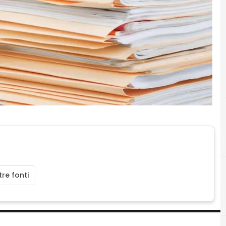
re fonti
A
C
Android